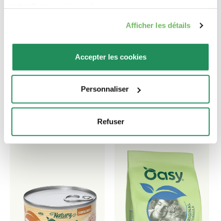
notre
Politique de cookies
.
Afficher les détails
Quel est leur préféré ?
Accepter les cookies
Découvrez nos meilleurs produits pour votre
animal de compagnie !
Personnaliser
Refuser