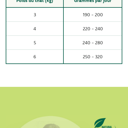
Poids du chat (kg)
Grammes par jour
3
190 - 200
4
220 - 240
5
240 - 280
6
250 - 320