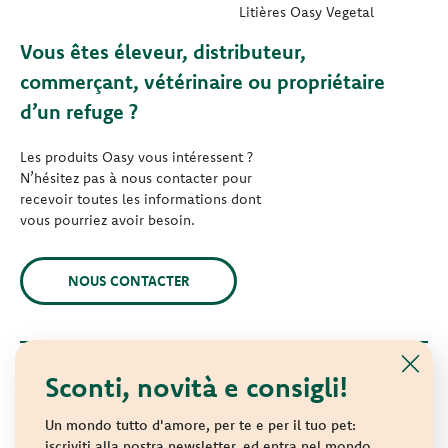
Litières Oasy Vegetal
Vous êtes éleveur, distributeur,
commerçant, vétérinaire ou propriétaire
d’un refuge ?
Les produits Oasy vous intéressent ?
N’hésitez pas à nous contacter pour
recevoir toutes les informations dont
vous pourriez avoir besoin.
NOUS CONTACTER
Sconti, novità e consigli!
© 2021 Oasy. Tous droits réservés.
Wonderfood S.p.A. Strada dei Censiti, 2 - 47891 République de
Un mondo tutto d'amore, per te e per il tuo pet:
Saint-Marin - Identifiant COE SM 04018
iscriviti alla nostra newsletter, ed entra nel mondo