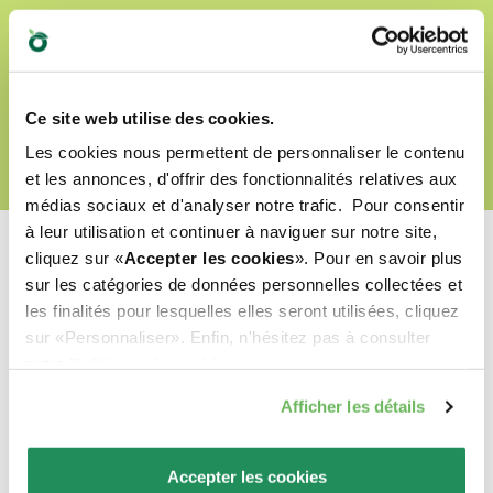
DÉCOUVRIR NOTRE MONDE D’AMOUR
Ce site web utilise des cookies.
Les cookies nous permettent de personnaliser le contenu
et les annonces, d'offrir des fonctionnalités relatives aux
médias sociaux et d'analyser notre trafic. Pour consentir
à leur utilisation et continuer à naviguer sur notre site,
cliquez sur «
Accepter les cookies
». Pour en savoir plus
sur les catégories de données personnelles collectées et
les finalités pour lesquelles elles seront utilisées, cliquez
Quel est leur préféré ?
sur «Personnaliser». Enfin, n'hésitez pas à consulter
notre
Politique de cookies
.
Découvrez nos meilleurs produits pour votre
Afficher les détails
animal de compagnie !
Accepter les cookies