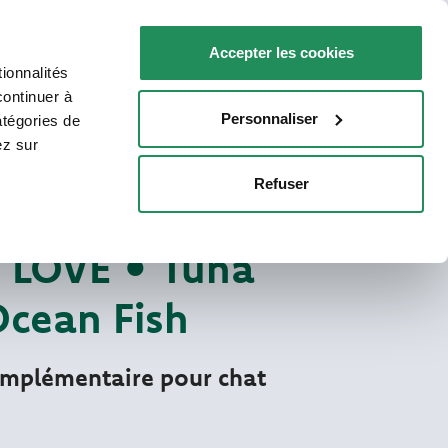
FR
Faq
Nous contacter
Accepter les cookies
ionnalités
R VOTRE CHAT
POINTS DE VENTE
continuer à
Personnaliser
atégories de
ez sur
Refuser
More Love humides
S NATURELS POUR CHATS
LOVE • Tuna
Ocean Fish
omplémentaire pour chat