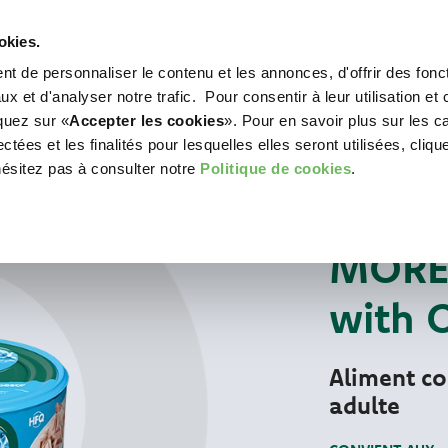
okies.
t de personnaliser le contenu et les annonces, d'offrir des fonct
WORLD OF LOVE
POUR VOTRE CHIEN
POU
x et d'analyser notre trafic. Pour consentir à leur utilisation et 
iquez sur «
Accepter les cookies
». Pour en savoir plus sur les c
tées et les finalités pour lesquelles elles seront utilisées, cliqu
hésitez pas à consulter notre
Politique de cookies
.
Pour votre chat
ALIMENTS HUMIDE
MORE 
with 
Aliment c
adulte