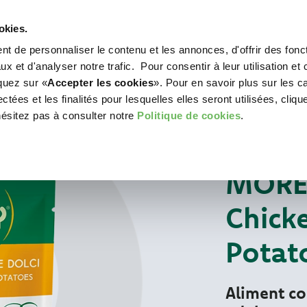
okies.
t de personnaliser le contenu et les annonces, d'offrir des fonct
WORLD OF LOVE
POUR VOTRE CHIEN
POU
x et d'analyser notre trafic. Pour consentir à leur utilisation et 
iquez sur «
Accepter les cookies
». Pour en savoir plus sur les c
tées et les finalités pour lesquelles elles seront utilisées, cliqu
hésitez pas à consulter notre
Politique de cookies
.
Pour votre chat
ALIMENTS HUMIDE
MORE
Chick
Potat
Aliment c