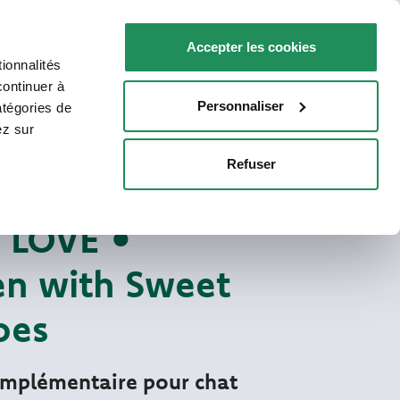
FR
Faq
Nous contacter
Accepter les cookies
ionnalités
R VOTRE CHAT
POINTS DE VENTE
continuer à
Personnaliser
atégories de
ez sur
Refuser
More Love humides
S NATURELS POUR CHATS
 LOVE •
en with Sweet
oes
omplémentaire pour chat