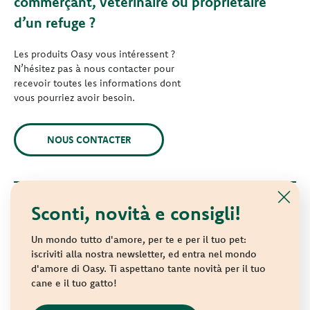
commerçant, vétérinaire ou propriétaire
d’un refuge ?
Les produits Oasy vous intéressent ?
N’hésitez pas à nous contacter pour
recevoir toutes les informations dont
vous pourriez avoir besoin.
NOUS CONTACTER
Sconti, novità e consigli!
© 2021 Oasy. Tous droits réservés.
Wonderfood S.p.A. Strada dei Censiti, 2 - 47891 République de
Un mondo tutto d'amore, per te e per il tuo pet:
Saint-Marin - Identifiant COE SM 04018
iscriviti alla nostra newsletter, ed entra nel mondo
d'amore di Oasy. Ti aspettano tante novità per il tuo
Privacy policy
-
Cookie policy
-
Sitemap
cane e il tuo gatto!
websolute