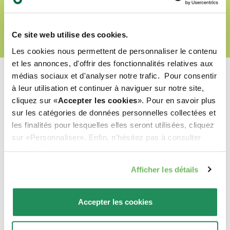
Ce site web utilise des cookies.
Les cookies nous permettent de personnaliser le contenu
et les annonces, d'offrir des fonctionnalités relatives aux
médias sociaux et d'analyser notre trafic. Pour consentir
à leur utilisation et continuer à naviguer sur notre site,
cliquez sur «
Accepter les cookies
». Pour en savoir plus
sur les catégories de données personnelles collectées et
Quel est leur préféré ?
les finalités pour lesquelles elles seront utilisées, cliquez
sur «Personnaliser». Enfin, n'hésitez pas à consulter
Découvrez nos meilleurs produits pour votre
notre
Politique de cookies
.
animal de compagnie !
Afficher les détails
Accepter les cookies