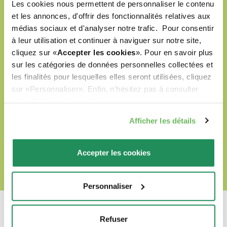
Les cookies nous permettent de personnaliser le contenu
préparés avec des ingrédients naturels
et les annonces, d'offrir des fonctionnalités relatives aux
sélectionnés
médias sociaux et d'analyser notre trafic. Pour consentir
à leur utilisation et continuer à naviguer sur notre site,
formulés sans colorants artificiels
cliquez sur «
Accepter les cookies
». Pour en savoir plus
sur les catégories de données personnelles collectées et
formulés sans OGM ni soja
les finalités pour lesquelles elles seront utilisées, cliquez
labellisés Cruelty Free
sur «Personnaliser». Enfin, n'hésitez pas à consulter
notre
Politique de cookies
.
Afficher les détails
DÉCOUVRIR NOTRE MONDE D’AMOUR
Accepter les cookies
Personnaliser
Refuser