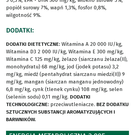
3 0,3%, EPA + DHA 500 mg/kg, włókno surowe 3%,
popiół surowy 7%, wapń 1,3%, fosfor 0,8%,
wilgotność 9%.
DODATKI:
DODATKI DIETETYCZNE:
Witamina A 20 000 IU/kg,
Witamina D3 2 000 IU/kg, Witamina E 300 mg/kg,
Witamina C 125 mg/kg, żelazo (siarczanu żelaza(II),
monohydratu) 68 mg/kg, jod (jodek potasu) 3,2
mg/kg, miedź (pentahydrat siarczanu miedzi(II)) 9
mg/kg, mangan (siarczan manganu jednowodny)
6,8 mg/kg, cynk (tlenek cynku) 108 mg/kg, selen
(selenin sodu) 0,11 mg/kg.
DODATKI
TECHNOLOGICZNE:
przeciwutleniacze.
BEZ DODATKU
SZTUCZNYCH SUBSTANCJI AROMATYZUJĄCYCH I
BARWNIKÓW.