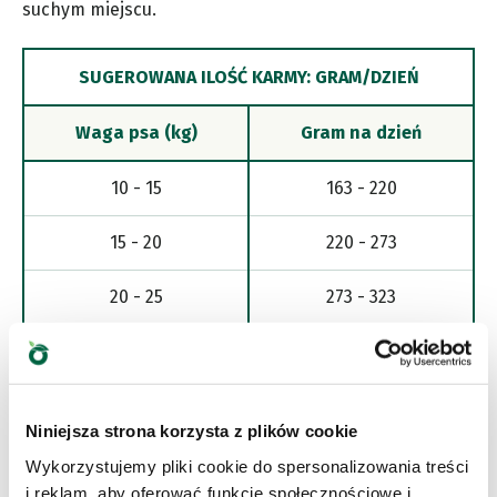
suchym miejscu.
SUGEROWANA ILOŚĆ KARMY: GRAM/DZIEŃ
Waga psa (kg)
Gram na dzień
10 - 15
163 - 220
15 - 20
220 - 273
20 - 25
273 - 323
25 - 30
323 - 371
30 - 35
371 - 416
Niniejsza strona korzysta z plików cookie
35 - 40
416 - 460
Wykorzystujemy pliki cookie do spersonalizowania treści
i reklam, aby oferować funkcje społecznościowe i