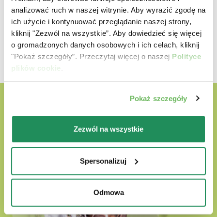
40 - 50
460 - 544
analizować ruch w naszej witrynie. Aby wyrazić zgodę na
ich użycie i kontynuować przeglądanie naszej strony,
50 - 60
544 - 623
kliknij "Zezwól na wszystkie”. Aby dowiedzieć się więcej
o gromadzonych danych osobowych i ich celach, kliknij
"Pokaż szczegóły”. Przeczytaj więcej o naszej
Polityce
plików cookie
.
Pokaż szczegóły
Zezwól na wszystkie
Spersonalizuj
Odmowa