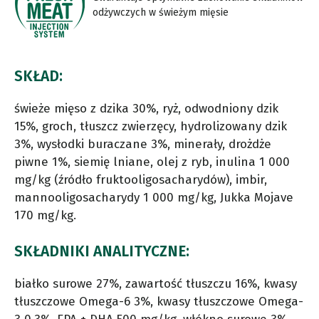
odżywczych w świeżym mięsie
SKŁAD:
świeże mięso z dzika 30%, ryż, odwodniony dzik
15%, groch, tłuszcz zwierzęcy, hydrolizowany dzik
3%, wysłodki buraczane 3%, minerały, drożdże
piwne 1%, siemię lniane, olej z ryb, inulina 1 000
mg/kg (źródło fruktooligosacharydów), imbir,
mannooligosacharydy 1 000 mg/kg, Jukka Mojave
170 mg/kg.
SKŁADNIKI ANALITYCZNE:
białko surowe 27%, zawartość tłuszczu 16%, kwasy
tłuszczowe Omega-6 3%, kwasy tłuszczowe Omega-