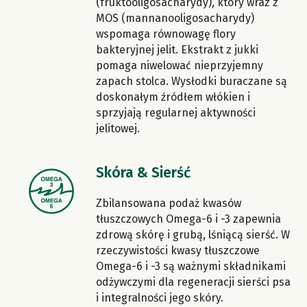
(fruktooligosacharydy), który wraz z
MOS (mannanooligosacharydy)
wspomaga równowagę flory
bakteryjnej jelit. Ekstrakt z jukki
pomaga niwelować nieprzyjemny
zapach stolca. Wysłodki buraczane są
doskonałym źródłem włókien i
sprzyjają regularnej aktywności
jelitowej.
Skóra & Sierść
Zbilansowana podaż kwasów
tłuszczowych Omega-6 i -3 zapewnia
zdrową skórę i grubą, lśniącą sierść. W
rzeczywistości kwasy tłuszczowe
Omega-6 i -3 są ważnymi składnikami
odżywczymi dla regeneracji sierści psa
i integralności jego skóry.