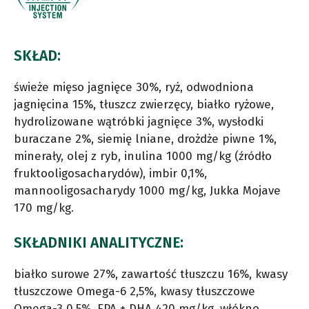
SKŁAD:
świeże mięso jagnięce 30%, ryż, odwodniona
jagnięcina 15%, tłuszcz zwierzęcy, białko ryżowe,
hydrolizowane wątróbki jagnięce 3%, wysłodki
buraczane 2%, siemię lniane, drożdże piwne 1%,
minerały, olej z ryb, inulina 1000 mg/kg (źródło
fruktooligosacharydów), imbir 0,1%,
mannooligosacharydy 1000 mg/kg, Jukka Mojave
170 mg/kg.
SKŁADNIKI ANALITYCZNE:
białko surowe 27%, zawartość tłuszczu 16%, kwasy
tłuszczowe Omega-6 2,5%, kwasy tłuszczowe
Omega-3 0,5%, EPA + DHA 420 mg/kg, włókno