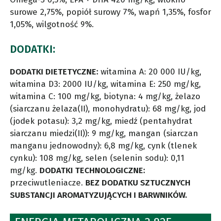
surowe 2,75%, popiół surowy 7%, wapń 1,35%, fosfor
1,05%, wilgotność 9%.
DODATKI:
DODATKI DIETETYCZNE:
witamina A: 20 000 IU/kg,
witamina D3: 2000 IU/kg, witamina E: 250 mg/kg,
witamina C: 100 mg/kg, biotyna: 4 mg/kg, żelazo
(siarczanu żelaza(II), monohydratu): 68 mg/kg, jod
(jodek potasu): 3,2 mg/kg, miedź (pentahydrat
siarczanu miedzi(II)): 9 mg/kg, mangan (siarczan
manganu jednowodny): 6,8 mg/kg, cynk (tlenek
cynku): 108 mg/kg, selen (selenin sodu): 0,11
mg/kg.
DODATKI TECHNOLOGICZNE:
przeciwutleniacze.
BEZ DODATKU SZTUCZNYCH
SUBSTANCJI AROMATYZUJĄCYCH I BARWNIKÓW.