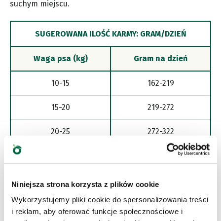
suchym miejscu.
SUGEROWANA ILOŚĆ KARMY: GRAM/DZIEŃ
Waga psa (kg)
Gram na dzień
10-15
162-219
15-20
219-272
20-25
272-322
25-30
322-369
30-35
369-414
Niniejsza strona korzysta z plików cookie
Wykorzystujemy pliki cookie do spersonalizowania treści
35-40
414-457
i reklam, aby oferować funkcje społecznościowe i