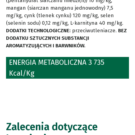
(pentahydrat siarczanu miedzi(II)) 10 mg/kg,
mangan (siarczan manganu jednowodny) 7,5
mg/kg, cynk (tlenek cynku) 120 mg/kg, selen
(selenin sodu) 0,12 mg/kg, L-karnityna 40 mg/kg.
DODATKI TECHNOLOGICZNE:
przeciwutleniacze.
BEZ
DODATKU SZTUCZNYCH SUBSTANCJI
AROMATYZUJĄCYCH I BARWNIKÓW.
ENERGIA METABOLICZNA 3 735
Kcal/Kg
Zalecenia dotyczące