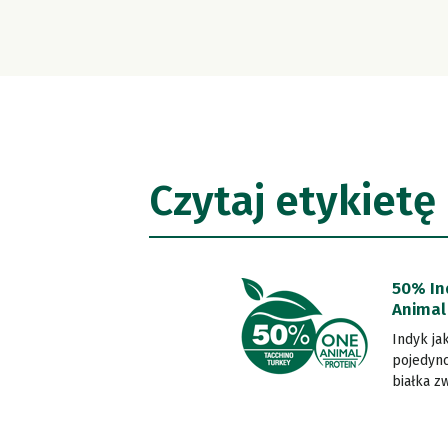
Czytaj etykietę
50% In
Animal
Indyk ja
pojedync
białka z