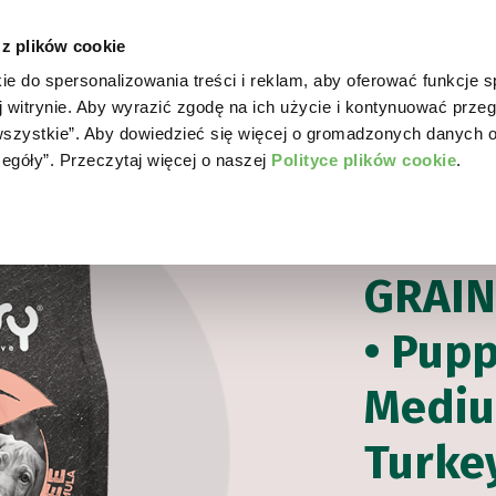
 z plików cookie
ie do spersonalizowania treści i reklam, aby oferować funkcje 
WORLD OF LOVE
DLA PSA
DLA KOTA
GD
j witrynie. Aby wyrazić zgodę na ich użycie i kontynuować przeg
a wszystkie”. Aby dowiedzieć się więcej o gromadzonych danych 
zegóły”. Przeczytaj więcej o naszej
Polityce plików cookie
.
Dla psa
Grain F
KARMA SUCHA BE
GRAIN
• Pup
Mediu
Turke