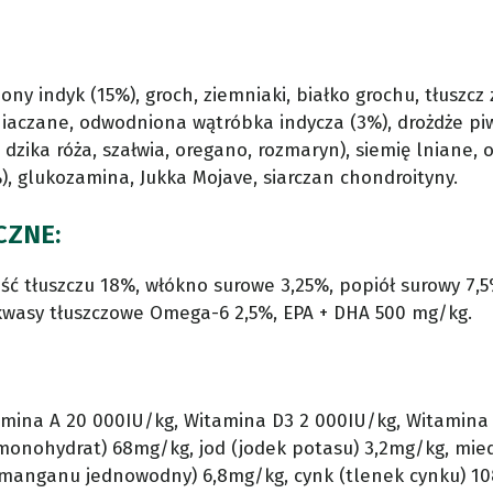
ony indyk (15%), groch, ziemniaki, białko grochu, tłuszcz 
niaczane, odwodniona wątróbka indycza (3%), drożdże pi
dzika róża, szałwia, oregano, rozmaryn), siemię lniane, ol
, glukozamina, Jukka Mojave, siarczan chondroityny.
CZNE:
ść tłuszczu 18%, włókno surowe 3,25%, popiół surowy 7,5
kwasy tłuszczowe Omega-6 2,5%, EPA + DHA 500 mg/kg.
mina A 20 000IU/kg, Witamina D3 2 000IU/kg, Witamina
, monohydrat) 68mg/kg, jod (jodek potasu) 3,2mg/kg, mied
manganu jednowodny) 6,8mg/kg, cynk (tlenek cynku) 10