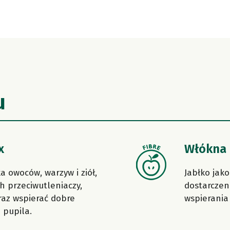
u
x
Włókna
 owoców, warzyw i ziół,
Jabłko jak
h przeciwutleniaczy,
dostarczeni
raz wspierać dobre
wspierania 
 pupila.