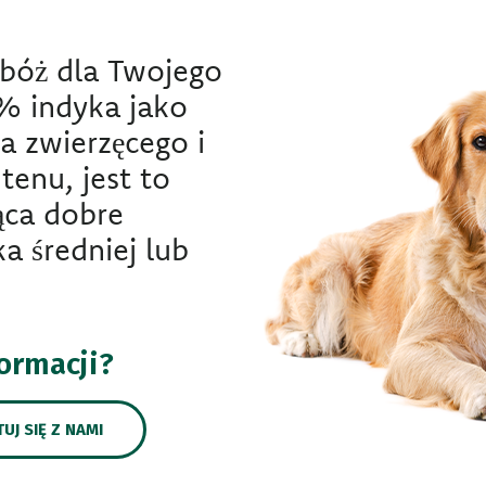
zbóż dla Twojego
% indyka jako
a zwierzęcego i
tenu, jest to
ąca dobre
a średniej lub
formacji?
UJ SIĘ Z NAMI