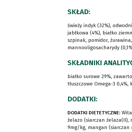
SKŁAD:
świeży indyk (32%), odwodni
jabłkowa (4%), białko ziem
szpinak, pomidor, żurawina, 
mannooligosacharydy (0,1%)
SKŁADNIKI ANALITY
białko surowe 29%, zawarto
tłuszczowe Omega-3 0,4%, 
DODATKI:
DODATKI DIETETYCZNE:
Wita
żelazo (siarczan żelaza(II)
9mg/kg, mangan (siarczan 