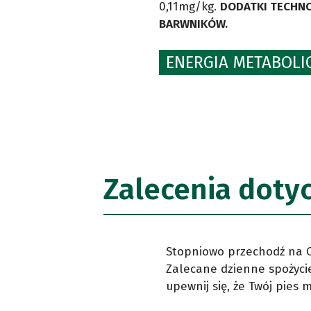
0,11mg/kg.
DODATKI TECHNO
BARWNIKÓW.
ENERGIA METABOLIC
Zalecenia doty
Stopniowo przechodź na Oa
Zalecane dzienne spożycie
upewnij się, że Twój pies