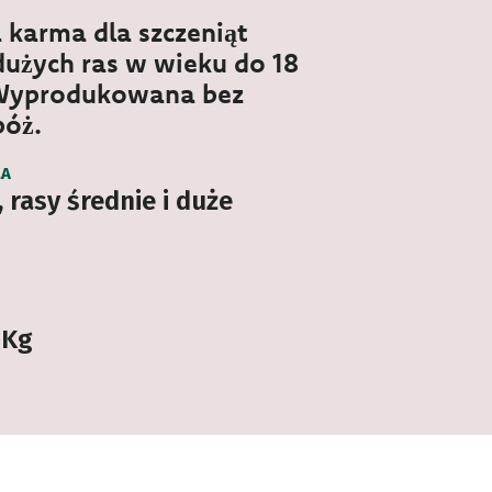
karma dla szczeniąt
 dużych ras w wieku do 18
 Wyprodukowana bez
bóż.
LA
 rasy średnie i duże
 Kg