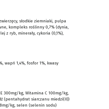
zwierzęcy, słodkie ziemniaki, pulpa
wne, kompleks roślinny 0,7% (dynia,
ej z ryb, minerały, cykoria (0,1%),
%, wapń 1,4%, fosfor 1%, kwasy
 E 300mg/kg, Witamina C 100mg/kg,
ź (pentahydrat siarczanu miedzi(II))
8mg/kg, selen (selenin sodu)