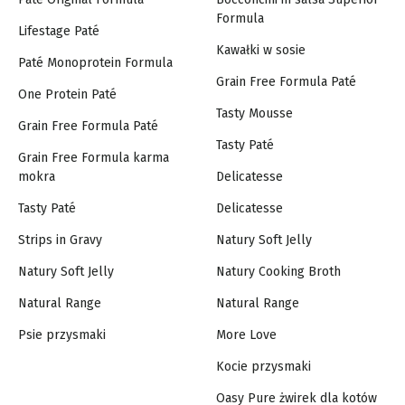
Formula
Lifestage Paté
Kawałki w sosie
Paté Monoprotein Formula
Grain Free Formula Paté
One Protein Paté
Tasty Mousse
Grain Free Formula Paté
Tasty Paté
Grain Free Formula karma
mokra
Delicatesse
Tasty Paté
Delicatesse
Strips in Gravy
Natury Soft Jelly
Natury Soft Jelly
Natury Cooking Broth
Natural Range
Natural Range
Psie przysmaki
More Love
Kocie przysmaki
Oasy Pure żwirek dla kotów