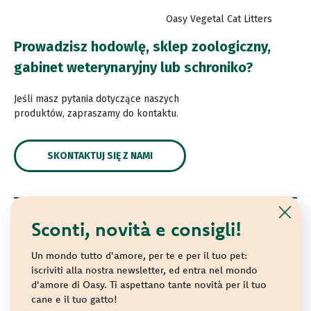
Oasy Vegetal Cat Litters
Prowadzisz hodowlę, sklep zoologiczny,
gabinet weterynaryjny lub schroniko?
Jeśli masz pytania dotyczące naszych
produktów, zapraszamy do kontaktu.
SKONTAKTUJ SIĘ Z NAMI
Sconti, novità e consigli!
© 2021 Oasy. All rights reserved.
Wonderfood S.p.A. Strada dei Censiti, 2 - 47891 Repubblica
Un mondo tutto d'amore, per te e per il tuo pet:
di San Marino - C.o.E. SM 04018
iscriviti alla nostra newsletter, ed entra nel mondo
d'amore di Oasy. Ti aspettano tante novità per il tuo
Privacy policy
-
Cookie policy
-
Sitemap
cane e il tuo gatto!