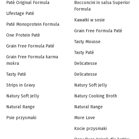
Paté Original Formula
Bocconcini in salsa Superior
Formula
Lifestage Paté
Kawałki w sosie
Paté Monoprotein Formula
Grain Free Formula Paté
One Protein Paté
Tasty Mousse
Grain Free Formula Paté
Tasty Paté
Grain Free Formula karma
mokra
Delicatesse
Tasty Paté
Delicatesse
Strips in Gravy
Natury Soft Jelly
Natury Soft Jelly
Natury Cooking Broth
Natural Range
Natural Range
Psie przysmaki
More Love
Kocie przysmaki