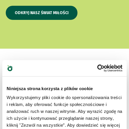
ODKRYJ NASZ ŚWIAT MIŁOŚCI
Która jest ich ulubioną?
Niniejsza strona korzysta z plików cookie
Wykorzystujemy pliki cookie do spersonalizowania treści
Poznaj nasze najlepsze produkty dla Twojego
i reklam, aby oferować funkcje społecznościowe i
zwierzaka
analizować ruch w naszej witrynie. Aby wyrazić zgodę na
ich użycie i kontynuować przeglądanie naszej strony,
kliknij "Zezwól na wszystkie”. Aby dowiedzieć się więcej