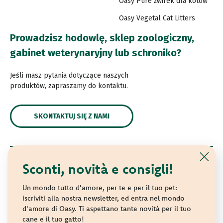
Oasy Pure żwirek dla kotów
Oasy Vegetal Cat Litters
Prowadzisz hodowlę, sklep zoologiczny,
gabinet weterynaryjny lub schroniko?
Jeśli masz pytania dotyczące naszych
produktów, zapraszamy do kontaktu.
SKONTAKTUJ SIĘ Z NAMI
Sconti, novità e consigli!
© 2021 Oasy. All rights reserved.
Wonderfood S.p.A. Strada dei Censiti, 2 - 47891 Repubblica
Un mondo tutto d'amore, per te e per il tuo pet:
di San Marino - C.o.E. SM 04018
iscriviti alla nostra newsletter, ed entra nel mondo
d'amore di Oasy. Ti aspettano tante novità per il tuo
Privacy policy
-
Cookie policy
-
Sitemap
cane e il tuo gatto!