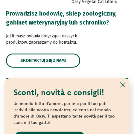
Oasy Vegetal Cat Litters
Prowadzisz hodowlę, sklep zoologiczny,
gabinet weterynaryjny lub schroniko?
Jeśli masz pytania dotyczące naszych
produktów, zapraszamy do kontaktu.
SKONTAKTUJ SIĘ Z NAMI
Sconti, novità e consigli!
© 2021 Oasy. All rights reserved.
Wonderfood S.p.A. Strada dei Censiti, 2 - 47891 Repubblica
Un mondo tutto d'amore, per te e per il tuo pet:
di San Marino - C.o.E. SM 04018
iscriviti alla nostra newsletter, ed entra nel mondo
d'amore di Oasy. Ti aspettano tante novità per il tuo
Privacy policy
-
Cookie policy
-
Sitemap
cane e il tuo gatto!
websolute