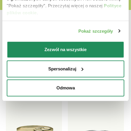
"Pokaż szczegóły”. Przeczytaj więcej o naszej
Polityce
plików cookie
.
Pokaż szczegóły
Która jest ich ulubioną?
Zezwól na wszystkie
Poznaj nasze najlepsze produkty dla Twojego
Spersonalizuj
zwierzaka
Odmowa