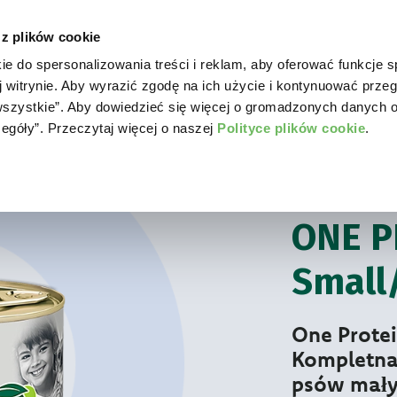
 z plików cookie
ie do spersonalizowania treści i reklam, aby oferować funkcje 
WORLD OF LOVE
DLA PSA
DLA KOTA
GD
j witrynie. Aby wyrazić zgodę na ich użycie i kontynuować przeg
a wszystkie”. Aby dowiedzieć się więcej o gromadzonych danych 
zegóły”. Przeczytaj więcej o naszej
Polityce plików cookie
.
Dla psa
One Pro
KARMA MOKRA MO
ONE P
Small
One Protei
Kompletna
psów mały