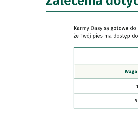
Zalecenia doty
Karmy Oasy są gotowe do 
że Twój pies ma dostęp do 
Waga 
1
5