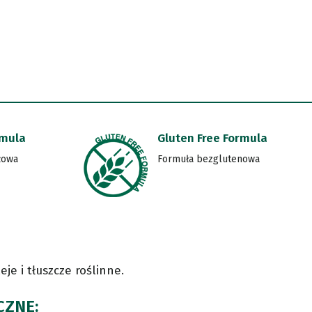
rmula
Gluten Free Formula
żowa
Formuła bezglutenowa
eje i tłuszcze roślinne.
CZNE: