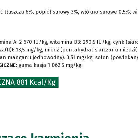
ć tłuszczu 6%, popiół surowy 3%, włókno surowe 0,5%, w
mina A: 2 670 IU/kg, witamina D3: 290,5 IU/kg, cynk (sia
a(II)): 13,5 mg/kg, miedź (pentahydrat siarczanu miedzi(II
zan manganu jednowodny): 3,51 mg/kg, selen (powlekany,
ICZNE:
guma kasja 1 062,5 mg/kg.
ZNA 881 Kcal/Kg