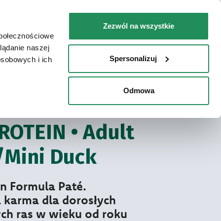
PL
Faq
Skontaktuj się z nami
Zezwól na wszystkie
społecznościowe
ZIE KUPIĆ / LOKALIZATOR SKLEPÓW
lądanie naszej
Spersonalizuj
osobowych i ich
Odmowa
tein Paté
NOBIAŁKOWA DLA PSA
ROTEIN • Adult
/Mini Duck
n Formula Paté.
 karma dla dorosłych
ch ras w wieku od roku