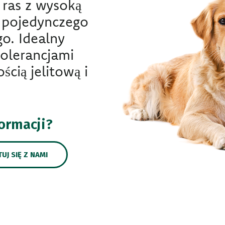
ras z wysoką
o pojedynczego
go. Idealny
tolerancjami
cią jelitową i
formacji?
UJ SIĘ Z NAMI