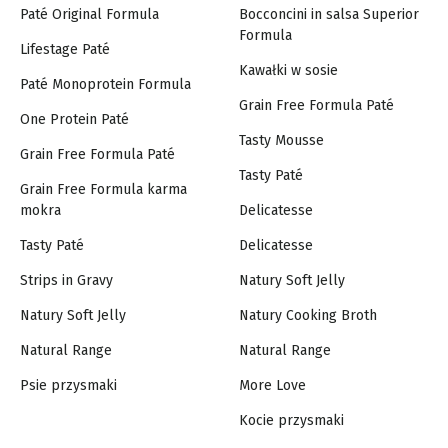
Paté Original Formula
Bocconcini in salsa Superior
Formula
Lifestage Paté
Kawałki w sosie
Paté Monoprotein Formula
Grain Free Formula Paté
One Protein Paté
Tasty Mousse
Grain Free Formula Paté
Tasty Paté
Grain Free Formula karma
mokra
Delicatesse
Tasty Paté
Delicatesse
Strips in Gravy
Natury Soft Jelly
Natury Soft Jelly
Natury Cooking Broth
Natural Range
Natural Range
Psie przysmaki
More Love
Kocie przysmaki