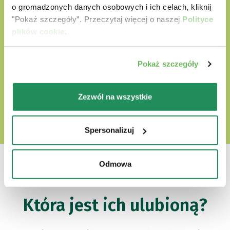
o gromadzonych danych osobowych i ich celach, kliknij
nie zawierają bez GMO i soi
"Pokaż szczegóły”. Przeczytaj więcej o naszej
Polityce
plików cookie
.
Cruelty free
Pokaż szczegóły
ODKRYJ NASZ ŚWIAT MIŁOŚCI
Zezwól na wszystkie
Spersonalizuj
Odmowa
Która jest ich ulubioną?