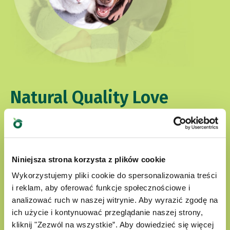
Natural Quality Love
W świecie Oasy nasi czworonożni przyjaciele są
zawsze otoczeni miłością.
Nasze produkty są:
Niniejsza strona korzysta z plików cookie
Wykorzystujemy pliki cookie do spersonalizowania treści
i reklam, aby oferować funkcje społecznościowe i
przygotowane z wyselekcjonowanych
analizować ruch w naszej witrynie. Aby wyrazić zgodę na
naturalnych składników
ich użycie i kontynuować przeglądanie naszej strony,
kliknij "Zezwól na wszystkie”. Aby dowiedzieć się więcej
nie zawierają sztucznych barwników