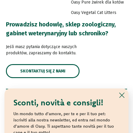
Oasy Pure żwirek dla kotów
Oasy Vegetal Cat Litters
Prowadzisz hodowlę, sklep zoologiczny,
gabinet weterynaryjny lub schroniko?
Jeśli masz pytania dotyczące naszych
produktów, zapraszamy do kontaktu.
SKONTAKTUJ SIĘ Z NAMI
Sconti, novità e consigli!
© 2021 Oasy. All rights reserved.
Wonderfood S.p.A. Strada dei Censiti, 2 - 47891 Repubblica
Un mondo tutto d'amore, per te e per il tuo pet:
di San Marino - C.o.E. SM 04018
iscriviti alla nostra newsletter, ed entra nel mondo
d'amore di Oasy. Ti aspettano tante novità per il tuo
Privacy policy
-
Cookie policy
-
Sitemap
cane e il tuo gatto!