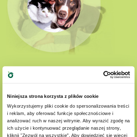
Natural Quality Love
W świecie Oasy nasi czworonożni przyjaciele są
Niniejsza strona korzysta z plików cookie
zawsze otoczeni miłością.
Wykorzystujemy pliki cookie do spersonalizowania treści
Nasze produkty są:
i reklam, aby oferować funkcje społecznościowe i
analizować ruch w naszej witrynie. Aby wyrazić zgodę na
przygotowane z wyselekcjonowanych
ich użycie i kontynuować przeglądanie naszej strony,
kliknij "Zezwól na wszystkie”. Aby dowiedzieć się więcej