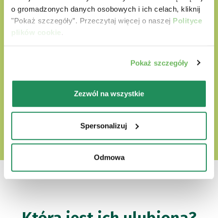
naturalnych składników
o gromadzonych danych osobowych i ich celach, kliknij
nie zawierają sztucznych barwników
"Pokaż szczegóły”. Przeczytaj więcej o naszej
Polityce
plików cookie
.
nie zawierają bez GMO i soi
Cruelty free
Pokaż szczegóły
Zezwól na wszystkie
ODKRYJ NASZ ŚWIAT MIŁOŚCI
Spersonalizuj
Odmowa