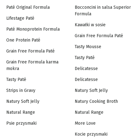
Paté Original Formula
Bocconcini in salsa Superior
Formula
Lifestage Paté
Kawałki w sosie
Paté Monoprotein Formula
Grain Free Formula Paté
One Protein Paté
Tasty Mousse
Grain Free Formula Paté
Tasty Paté
Grain Free Formula karma
mokra
Delicatesse
Tasty Paté
Delicatesse
Strips in Gravy
Natury Soft Jelly
Natury Soft Jelly
Natury Cooking Broth
Natural Range
Natural Range
Psie przysmaki
More Love
Kocie przysmaki