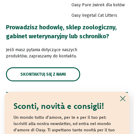
Oasy Pure żwirek dla kotów
Oasy Vegetal Cat Litters
Prowadzisz hodowlę, sklep zoologiczny,
gabinet weterynaryjny lub schroniko?
Jeśli masz pytania dotyczące naszych
produktów, zapraszamy do kontaktu.
SKONTAKTUJ SIĘ Z NAMI
Sconti, novità e consigli!
© 2021 Oasy. All rights reserved.
Wonderfood S.p.A. Strada dei Censiti, 2 - 47891 Repubblica
Un mondo tutto d'amore, per te e per il tuo pet:
di San Marino - C.o.E. SM 04018
iscriviti alla nostra newsletter, ed entra nel mondo
d'amore di Oasy. Ti aspettano tante novità per il tuo
Privacy policy
-
Cookie policy
-
Sitemap