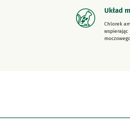
Układ 
Chlorek a
wspierając
moczowego