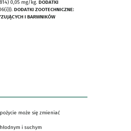
b814) 0,05 mg/kg.
DODATKI
6(i))).
DODATKI ZOOTECHNICZNE:
YZUJĄCYCH I BARWNIKÓW
pożycie może się zmieniać
 chłodnym i suchym