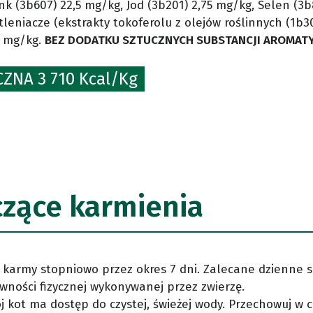
nk (3b607) 22,5 mg/kg, Jod (3b201) 2,75 mg/kg, Selen (3
leniacze (ekstrakty tokoferolu z olejów roślinnych (1b30
0 mg/kg.
BEZ DODATKU SZTUCZNYCH SUBSTANCJI AROMAT
ZNA 3 710 Kcal/Kg
czące karmienia
 karmy stopniowo przez okres 7 dni. Zalecane dzienne s
ywności fizycznej wykonywanej przez zwierzę.
ój kot ma dostęp do czystej, świeżej wody. Przechowuj w