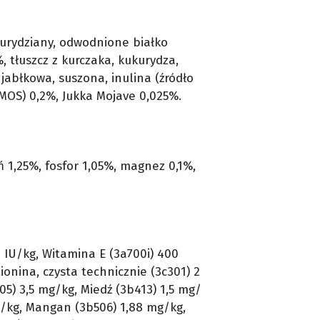
kurydziany, odwodnione białko
 tłuszcz z kurczaka, kukurydza,
jabłkowa, suszona, inulina (źródło
 MOS) 0,2%, Jukka Mojave 0,025%.
 1,25%, fosfor 1,05%, magnez 0,1%,
 IU/kg, Witamina E (3a700i) 400
onina, czysta technicznie (3c301) 2
5) 3,5 mg/kg, Miedź (3b413) 1,5 mg/
g/kg, Mangan (3b506) 1,88 mg/kg,