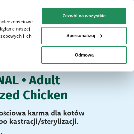
PL
Faq
Skontaktuj się z nami
Zezwól na wszystkie
społecznościowe
ZIE KUPIĆ / LOKALIZATOR SKLEPÓW
lądanie naszej
Spersonalizuj
osobowych i ich
Odmowa
riginal
A KOTÓW
NAL • Adult
ized Chicken
ościowa karma dla kotów
o kastracji/sterylizacji.