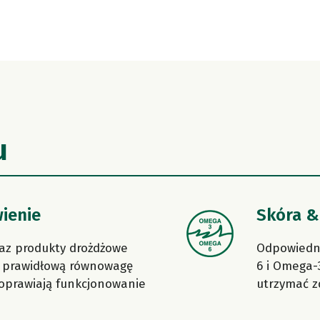
u
ienie
Skóra &
oraz produkty drożdżowe
Odpowiedni
ą prawidłową równowagę
6 i Omega-
 poprawiają funkcjonowanie
utrzymać zd