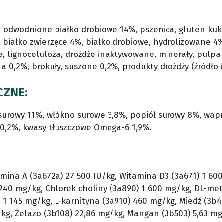
%, odwodnione białko drobiowe 14%, pszenica, gluten ku
iałko zwierzęce 4%, białko drobiowe, hydrolizowane 4%,
, lignoceluloza, drożdże inaktywowane, minerały, pulpa 
a 0,2%, brokuły, suszone 0,2%, produkty drożdży (źródło
CZNE:
 surowy 11%, włókno surowe 3,8%, popiół surowy 8%, wapń
0,2%, kwasy tłuszczowe Omega-6 1,9%.
mina A (3a672a) 27 500 IU/kg, Witamina D3 (3a671) 1 600
240 mg/kg, Chlorek choliny (3a890) 1 600 mg/kg, DL-meti
 1 145 mg/kg, L-karnityna (3a910) 460 mg/kg, Miedź (3b40
g/kg, Żelazo (3b108) 22,86 mg/kg, Mangan (3b503) 5,63 m