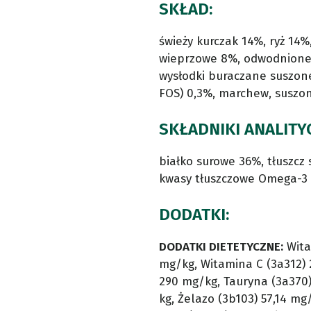
SKŁAD:
świeży kurczak 14%, ryż 14
wieprzowe 8%, odwodnione b
wysłodki buraczane suszone
FOS) 0,3%, marchew, suszon
SKŁADNIKI ANALITY
białko surowe 36%, tłuszcz
kwasy tłuszczowe Omega-3 
DODATKI:
DODATKI DIETETYCZNE:
Wita
mg/kg, Witamina C (3a312) 
290 mg/kg, Tauryna (3a370)
kg, Żelazo (3b103) 57,14 m