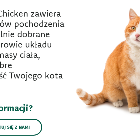
 Chicken zawiera
ów pochodzenia
alnie dobrane
drowie układu
asy ciała,
bre
ść Twojego kota
formacji?
UJ SIĘ Z NAMI