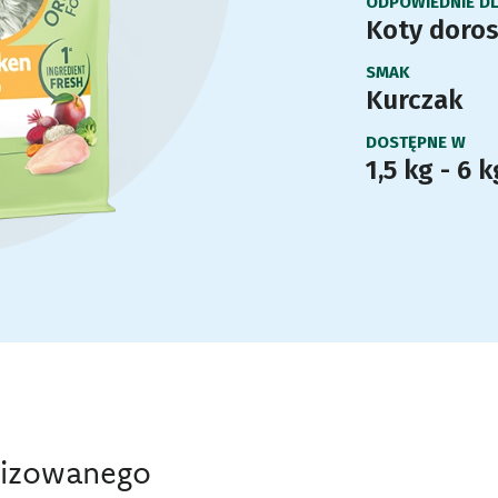
ODPOWIEDNIE D
Koty doros
SMAK
Kurczak
DOSTĘPNE W
1,5 kg - 6 k
ylizowanego