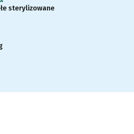
LA
łe sterylizowane
g