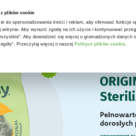
 z plików cookie
ie do spersonalizowania treści i reklam, aby oferować funkcje 
WORLD OF LOVE
DLA PSA
DLA KOTA
GD
j witrynie. Aby wyrazić zgodę na ich użycie i kontynuować przeg
a wszystkie”. Aby dowiedzieć się więcej o gromadzonych danych 
zegóły”. Przeczytaj więcej o naszej
Polityce plików cookie
.
Dla kota
Secco O
KARMA SUCHA DL
ORIGI
Steril
Pełnowart
dorosłych p