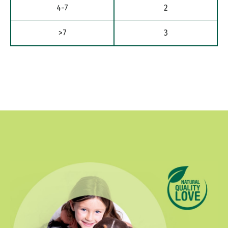
4-7
2
>7
3