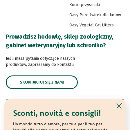
Kocie przysmaki
Oasy Pure żwirek dla kotów
Oasy Vegetal Cat Litters
Prowadzisz hodowlę, sklep zoologiczny,
gabinet weterynaryjny lub schroniko?
Jeśli masz pytania dotyczące naszych
produktów, zapraszamy do kontaktu.
SKONTAKTUJ SIĘ Z NAMI
Sconti, novità e consigli!
© 2021 Oasy. All rights reserved.
Wonderfood S.p.A. Strada dei Censiti, 2 - 47891 Repubblica
Un mondo tutto d'amore, per te e per il tuo pet:
di San Marino - C.o.E. SM 04018