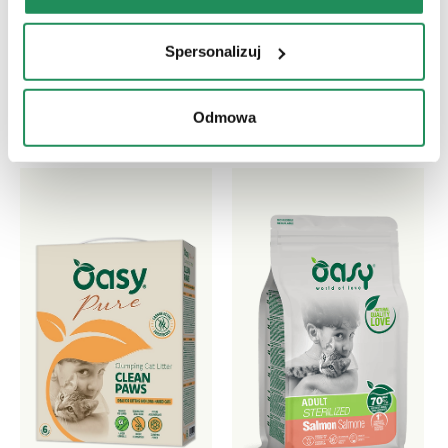
Która jest ich ulubioną?
Spersonalizuj
Poznaj nasze najlepsze produkty dla Twojego
zwierzaka
Odmowa