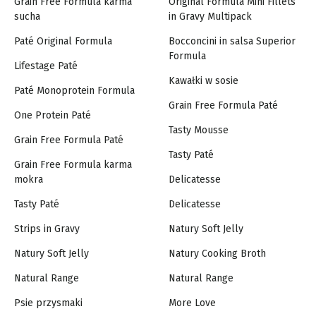
Grain Free Formula karma
Original Formula Mini Fillets
sucha
in Gravy Multipack
Paté Original Formula
Bocconcini in salsa Superior
Formula
Lifestage Paté
Kawałki w sosie
Paté Monoprotein Formula
Grain Free Formula Paté
One Protein Paté
Tasty Mousse
Grain Free Formula Paté
Tasty Paté
Grain Free Formula karma
mokra
Delicatesse
Tasty Paté
Delicatesse
Strips in Gravy
Natury Soft Jelly
Natury Soft Jelly
Natury Cooking Broth
Natural Range
Natural Range
Psie przysmaki
More Love