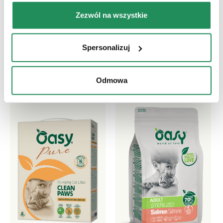
Która jest ich ulubioną?
Zezwól na wszystkie
Poznaj nasze najlepsze produkty dla Twojego
zwierzaka
Spersonalizuj
Odmowa