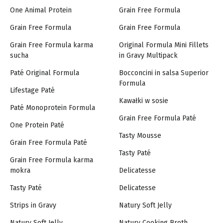
One Animal Protein
Grain Free Formula
Grain Free Formula
Grain Free Formula
Grain Free Formula karma
Original Formula Mini Fillets
sucha
in Gravy Multipack
Paté Original Formula
Bocconcini in salsa Superior
Formula
Lifestage Paté
Kawałki w sosie
Paté Monoprotein Formula
Grain Free Formula Paté
One Protein Paté
Tasty Mousse
Grain Free Formula Paté
Tasty Paté
Grain Free Formula karma
mokra
Delicatesse
Tasty Paté
Delicatesse
Strips in Gravy
Natury Soft Jelly
Natury Soft Jelly
Natury Cooking Broth