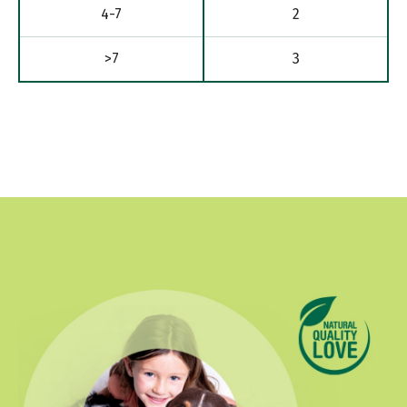
4-7
2
>7
3