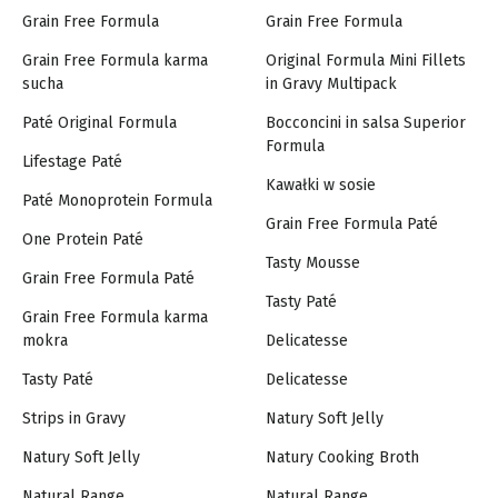
Grain Free Formula
Grain Free Formula
Grain Free Formula karma
Original Formula Mini Fillets
sucha
in Gravy Multipack
Paté Original Formula
Bocconcini in salsa Superior
Formula
Lifestage Paté
Kawałki w sosie
Paté Monoprotein Formula
Grain Free Formula Paté
One Protein Paté
Tasty Mousse
Grain Free Formula Paté
Tasty Paté
Grain Free Formula karma
mokra
Delicatesse
Tasty Paté
Delicatesse
Strips in Gravy
Natury Soft Jelly
Natury Soft Jelly
Natury Cooking Broth
Natural Range
Natural Range