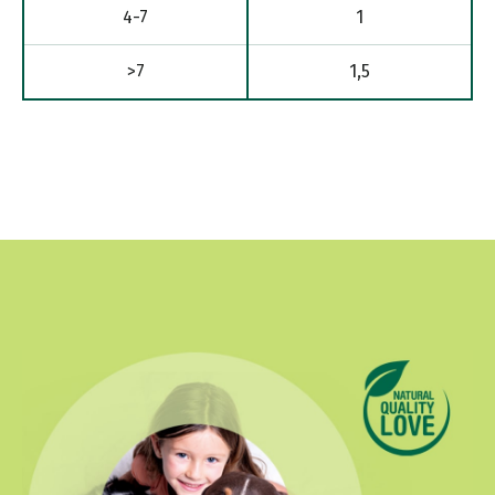
4-7
1
>7
1,5