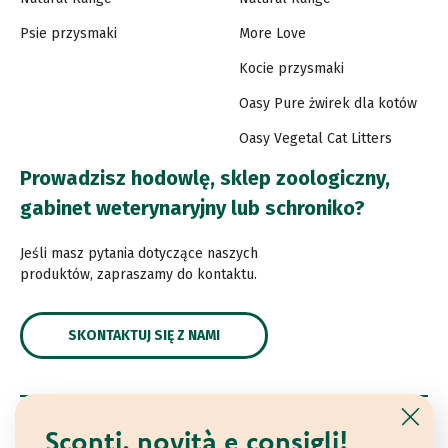
Psie przysmaki
More Love
Kocie przysmaki
Oasy Pure żwirek dla kotów
Oasy Vegetal Cat Litters
Prowadzisz hodowlę, sklep zoologiczny,
gabinet weterynaryjny lub schroniko?
Jeśli masz pytania dotyczące naszych
produktów, zapraszamy do kontaktu.
SKONTAKTUJ SIĘ Z NAMI
Sconti, novità e consigli!
© 2021 Oasy. All rights reserved.