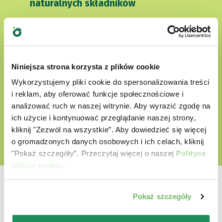
naturalnych składników
nie zawierają sztucznych barwników
nie zawierają bez GMO i soi
Cruelty free
Niniejsza strona korzysta z plików cookie
Wykorzystujemy pliki cookie do spersonalizowania treści
i reklam, aby oferować funkcje społecznościowe i
ODKRYJ NASZ ŚWIAT MIŁOŚCI
analizować ruch w naszej witrynie. Aby wyrazić zgodę na
ich użycie i kontynuować przeglądanie naszej strony,
kliknij "Zezwól na wszystkie”. Aby dowiedzieć się więcej
o gromadzonych danych osobowych i ich celach, kliknij
"Pokaż szczegóły”. Przeczytaj więcej o naszej
Polityce
plików cookie
.
Pokaż szczegóły