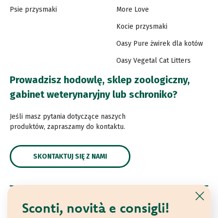
Psie przysmaki
More Love
Kocie przysmaki
Oasy Pure żwirek dla kotów
Oasy Vegetal Cat Litters
Prowadzisz hodowlę, sklep zoologiczny,
gabinet weterynaryjny lub schroniko?
Jeśli masz pytania dotyczące naszych
produktów, zapraszamy do kontaktu.
SKONTAKTUJ SIĘ Z NAMI
Sconti, novità e consigli!
© 2021 Oasy. All rights reserved.