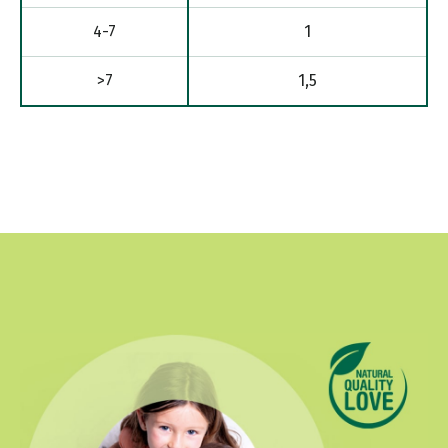
4-7
1
>7
1,5