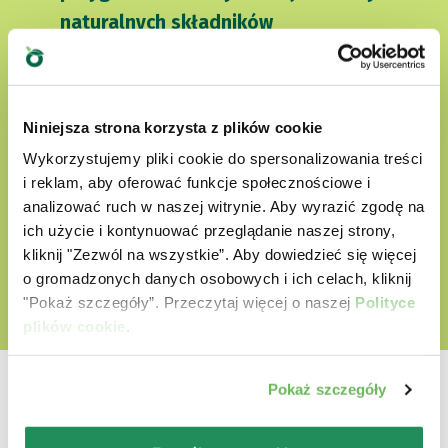
naturalnych składników
nie zawierają sztucznych barwników
nie zawierają bez GMO i soi
Niniejsza strona korzysta z plików cookie
Cruelty free
Wykorzystujemy pliki cookie do spersonalizowania treści
i reklam, aby oferować funkcje społecznościowe i
analizować ruch w naszej witrynie. Aby wyrazić zgodę na
ODKRYJ NASZ ŚWIAT MIŁOŚCI
ich użycie i kontynuować przeglądanie naszej strony,
kliknij "Zezwól na wszystkie”. Aby dowiedzieć się więcej
o gromadzonych danych osobowych i ich celach, kliknij
"Pokaż szczegóły”. Przeczytaj więcej o naszej
Polityce
plików cookie
.
Pokaż szczegóły