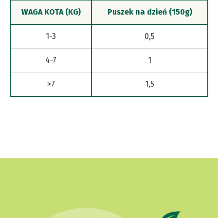
WAGA KOTA (KG)
Puszek na dzień (150g)
1-3
0,5
4-7
1
>7
1,5