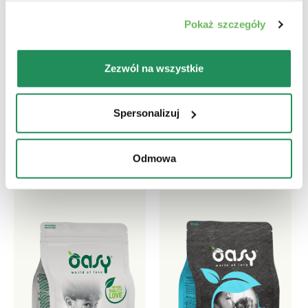
Pokaż szczegóły
Zezwól na wszystkie
Która jest ich ulubioną?
Spersonalizuj
Poznaj nasze najlepsze produkty dla Twojego
zwierzaka
Odmowa