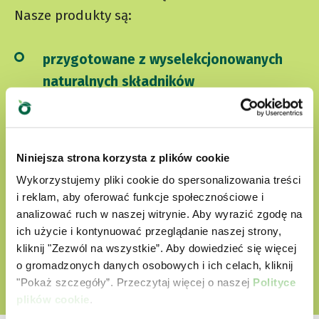
Nasze produkty są:
przygotowane z wyselekcjonowanych
naturalnych składników
nie zawierają sztucznych barwników
nie zawierają bez GMO i soi
Niniejsza strona korzysta z plików cookie
Cruelty free
Wykorzystujemy pliki cookie do spersonalizowania treści
i reklam, aby oferować funkcje społecznościowe i
analizować ruch w naszej witrynie. Aby wyrazić zgodę na
ODKRYJ NASZ ŚWIAT MIŁOŚCI
ich użycie i kontynuować przeglądanie naszej strony,
kliknij "Zezwól na wszystkie”. Aby dowiedzieć się więcej
o gromadzonych danych osobowych i ich celach, kliknij
"Pokaż szczegóły”. Przeczytaj więcej o naszej
Polityce
plików cookie
.