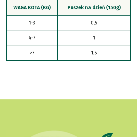
WAGA KOTA (KG)
Puszek na dzień (150g)
1-3
0,5
4-7
1
>7
1,5