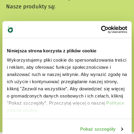
Nasze produkty są:
przygotowane z wyselekcjonowanych
naturalnych składników
nie zawierają sztucznych barwników
Niniejsza strona korzysta z plików cookie
nie zawierają bez GMO i soi
Wykorzystujemy pliki cookie do spersonalizowania treści
i reklam, aby oferować funkcje społecznościowe i
Cruelty free
analizować ruch w naszej witrynie. Aby wyrazić zgodę na
ich użycie i kontynuować przeglądanie naszej strony,
kliknij "Zezwól na wszystkie”. Aby dowiedzieć się więcej
ODKRYJ NASZ ŚWIAT MIŁOŚCI
o gromadzonych danych osobowych i ich celach, kliknij
"Pokaż szczegóły”. Przeczytaj więcej o naszej
Polityce
plików cookie
.
Pokaż szczegóły