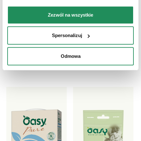
Zezwól na wszystkie
Która jest ich ulubioną?
Spersonalizuj
Poznaj nasze najlepsze produkty dla Twojego
Odmowa
zwierzaka