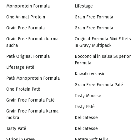
Monoprotein Formula
Lifestage
One Animal Protein
Grain Free Formula
Grain Free Formula
Grain Free Formula
Grain Free Formula karma
Original Formula Mini Fillets
sucha
in Gravy Multipack
Paté Original Formula
Bocconcini in salsa Superior
Formula
Lifestage Paté
Kawałki w sosie
Paté Monoprotein Formula
Grain Free Formula Paté
One Protein Paté
Tasty Mousse
Grain Free Formula Paté
Tasty Paté
Grain Free Formula karma
mokra
Delicatesse
Tasty Paté
Delicatesse
Strips in Gravy
Natury Soft Jelly