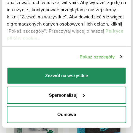
analizować ruch w naszej witrynie. Aby wyrazić zgodę na
ich użycie i kontynuować przeglądanie naszej strony,
Która jest ich ulubioną?
kliknij "Zezwól na wszystkie”. Aby dowiedzieć się więcej
o gromadzonych danych osobowych i ich celach, kliknij
"Pokaż szczegóły”. Przeczytaj więcej o naszej
Polityce
Poznaj nasze najlepsze produkty dla Twojego
plików cookie
.
zwierzaka
Pokaż szczegóły
Zezwól na wszystkie
Spersonalizuj
Odmowa