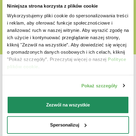
Niniejsza strona korzysta z plików cookie
Wykorzystujemy pliki cookie do spersonalizowania treści
ODKRYJ NASZ ŚWIAT MIŁOŚCI
i reklam, aby oferować funkcje społecznościowe i
analizować ruch w naszej witrynie. Aby wyrazić zgodę na
ich użycie i kontynuować przeglądanie naszej strony,
kliknij "Zezwól na wszystkie”. Aby dowiedzieć się więcej
o gromadzonych danych osobowych i ich celach, kliknij
"Pokaż szczegóły”. Przeczytaj więcej o naszej
Polityce
plików cookie
.
Pokaż szczegóły
Która jest ich ulubioną?
Zezwól na wszystkie
Poznaj nasze najlepsze produkty dla Twojego
zwierzaka
Spersonalizuj