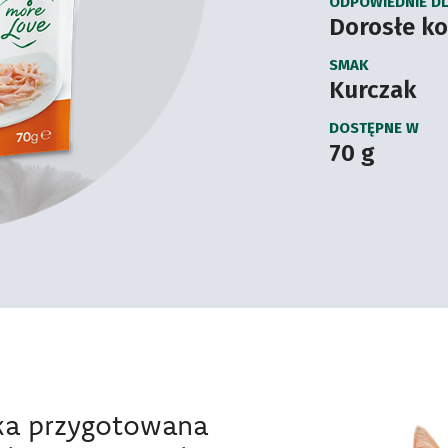
ODPOWIEDNIE D
Dorosłe ko
SMAK
Kurczak
DOSTĘPNE W
70 g
aka przygotowana