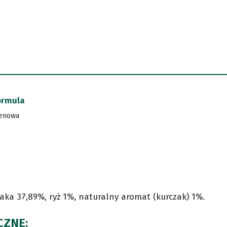
ormula
tenowa
aka 37,89%, ryż 1%, naturalny aromat (kurczak) 1%.
CZNE: