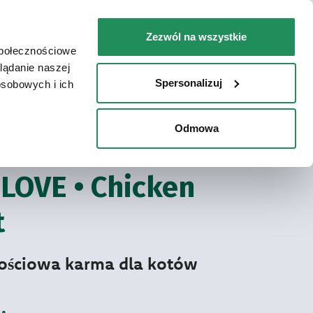
PL
Faq
Skontaktuj się z nami
Zezwól na wszystkie
społecznościowe
ZIE KUPIĆ / LOKALIZATOR SKLEPÓW
lądanie naszej
Spersonalizuj
osobowych i ich
Odmowa
ove
A KARMA DLA KOTÓW
LOVE • Chicken
t
ościowa karma dla kotów