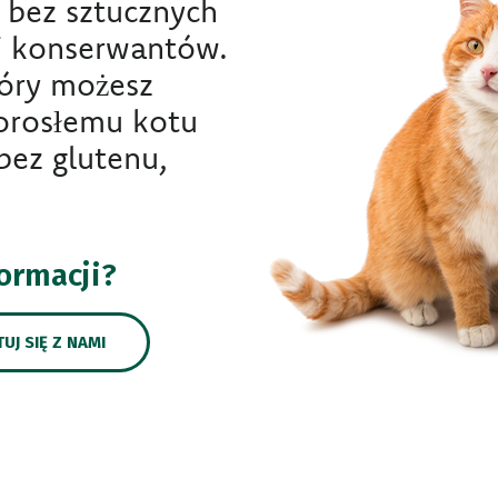
 bez sztucznych
i konserwantów.
tóry możesz
orosłemu kotu
bez glutenu,
formacji?
UJ SIĘ Z NAMI