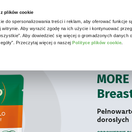
 z plików cookie
ie do spersonalizowania treści i reklam, aby oferować funkcje 
WORLD OF LOVE
DLA PSA
DLA KOTA
GD
j witrynie. Aby wyrazić zgodę na ich użycie i kontynuować przeg
a wszystkie”. Aby dowiedzieć się więcej o gromadzonych danych 
zegóły”. Przeczytaj więcej o naszej
Polityce plików cookie
.
Dla kota
More L
NATURALNA MOKR
MORE 
Breas
Pełnowart
dorosłych