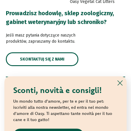
Oasy Vegetal Cat Litters
Prowadzisz hodowlę, sklep zoologiczny,
gabinet weterynaryjny lub schroniko?
Jeśli masz pytania dotyczące naszych
produktów, zapraszamy do kontaktu.
SKONTAKTUJ SIĘ Z NAMI
Sconti, novità e consigli!
© 2021 Oasy. All rights reserved.
Wonderfood S.p.A. Strada dei Censiti, 2 - 47891 Repubblica
Un mondo tutto d'amore, per te e per il tuo pet:
di San Marino - C.o.E. SM 04018
iscriviti alla nostra newsletter, ed entra nel mondo
d'amore di Oasy. Ti aspettano tante novità per il tuo
Privacy policy
-
Cookie policy
-
Sitemap
cane e il tuo gatto!
websolute