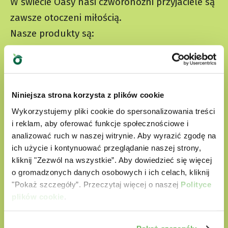
W świecie Oasy nasi czworonożni przyjaciele są
zawsze otoczeni miłością.
Nasze produkty są:
przygotowane z wyselekcjonowanych
naturalnych składników
Niniejsza strona korzysta z plików cookie
nie zawierają sztucznych barwników
Wykorzystujemy pliki cookie do spersonalizowania treści
nie zawierają bez GMO i soi
i reklam, aby oferować funkcje społecznościowe i
analizować ruch w naszej witrynie. Aby wyrazić zgodę na
Cruelty free
ich użycie i kontynuować przeglądanie naszej strony,
kliknij "Zezwól na wszystkie”. Aby dowiedzieć się więcej
o gromadzonych danych osobowych i ich celach, kliknij
"Pokaż szczegóły”. Przeczytaj więcej o naszej
Polityce
ODKRYJ NASZ ŚWIAT MIŁOŚCI
plików cookie
.