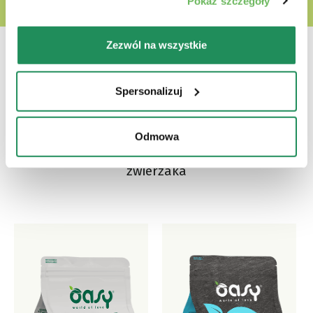
Pokaż szczegóły
Zezwól na wszystkie
Spersonalizuj
Która jest ich ulubioną?
Odmowa
Poznaj nasze najlepsze produkty dla Twojego
zwierzaka