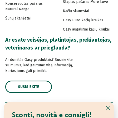
Šlapias pašaras More Love
Konservuotas pašaras
Natural Range
Kačių skanėstai
Šunų skanėstai
Oasy Pure kačių kraikas
Oasy augaliniai kačių kraikai
Ar esate veisėjas, platintojas, prekiautojas,
veterinaras ar prieglauda?
Ar domitės Oasy produktais? Susisiekite
su mumis, kad gautume visą informaciją,
kurios jums gali prireikti.
SUSISIEKITE
Sconti, novità e consigli!
© 2021 Oasy. Visos teisės saugomos.