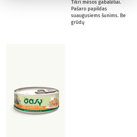
Tikri mėsos gabalėliai.
Pašaro papildas
suaugusiems šunims. Be
grūdų