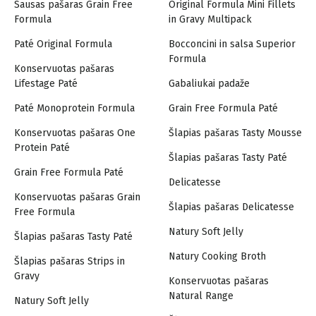
Sausas pašaras Grain Free
Original Formula Mini Fillets
Formula
in Gravy Multipack
Paté Original Formula
Bocconcini in salsa Superior
Formula
Konservuotas pašaras
Lifestage Paté
Gabaliukai padaže
Paté Monoprotein Formula
Grain Free Formula Paté
Konservuotas pašaras One
Šlapias pašaras Tasty Mousse
Protein Paté
Šlapias pašaras Tasty Paté
Grain Free Formula Paté
Delicatesse
Konservuotas pašaras Grain
Šlapias pašaras Delicatesse
Free Formula
Natury Soft Jelly
Šlapias pašaras Tasty Paté
Natury Cooking Broth
Šlapias pašaras Strips in
Gravy
Konservuotas pašaras
Natural Range
Natury Soft Jelly