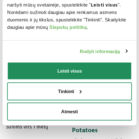
naršyti mūsų svetainėje, spustelėkite "
Leisti visus
".
Norėdami sužinoti daugiau apie renkamus asmens
duomenis ir jų tikslus, spustelėkite "Tinkinti". Skaitykite
daugiau apie mūsų
Slapukų politiką
.
Rodyti informaciją
Leisti visus
Tinkinti
LIFESTAGE • Adult
GRAIN FREE
Small Chicken
FORMULA • Adult
Small/Mini CHICKEN
Atmesti
Visavertis pašaras mažų
with Tomatoes and
veislių suaugusiems
šunims virš 1 metų
Potatoes