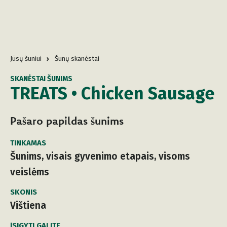
Jūsų šuniui
Šunų skanėstai
SKANĖSTAI ŠUNIMS
TREATS • Chicken Sausage
Pašaro papildas šunims
TINKAMAS
Šunims, visais gyvenimo etapais, visoms
veislėms
SKONIS
Vištiena
ĮSIGYTI GALITE