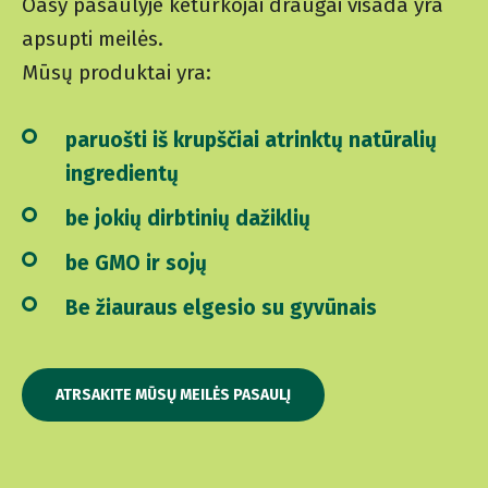
Oasy pasaulyje keturkojai draugai visada yra
apsupti meilės.
Mūsų produktai yra:
paruošti iš krupščiai atrinktų natūralių
ingredientų
be jokių dirbtinių dažiklių
be GMO ir sojų
Be žiauraus elgesio su gyvūnais
ATRSAKITE MŪSŲ MEILĖS PASAULĮ