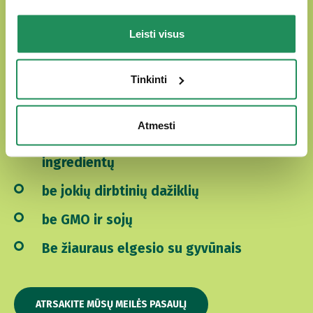
Natural Quality Love
Leisti visus
Oasy pasaulyje keturkojai draugai visada yra
apsupti meilės.
Tinkinti
Mūsų produktai yra:
Atmesti
paruošti iš krupščiai atrinktų natūralių
ingredientų
be jokių dirbtinių dažiklių
be GMO ir sojų
Be žiauraus elgesio su gyvūnais
ATRSAKITE MŪSŲ MEILĖS PASAULĮ