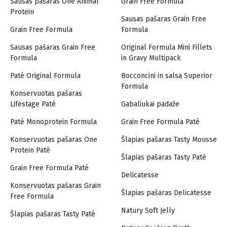
Sausas pašaras One Animal
Grain Free Formula
Protein
Sausas pašaras Grain Free
Grain Free Formula
Formula
Sausas pašaras Grain Free
Original Formula Mini Fillets
Formula
in Gravy Multipack
Paté Original Formula
Bocconcini in salsa Superior
Formula
Konservuotas pašaras
Lifestage Paté
Gabaliukai padaže
Paté Monoprotein Formula
Grain Free Formula Paté
Konservuotas pašaras One
Šlapias pašaras Tasty Mousse
Protein Paté
Šlapias pašaras Tasty Paté
Grain Free Formula Paté
Delicatesse
Konservuotas pašaras Grain
Šlapias pašaras Delicatesse
Free Formula
Natury Soft Jelly
Šlapias pašaras Tasty Paté