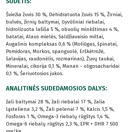
SUDĖTIS:
Šviežia žuvis 30 %, Dehidratuota žuvis 15 %, Žirniai,
bulvės, žirnių baltymai, Gyvūliniai riebalai,
hidrolizuota lašiša 5 %, obuolių minkštimas 4 %,
batatai, Alaus mielės, Saldžiavaisio miltai,
Augalinis kompleksas 0,6 % (Moliūgas, špinatai,
Pomidoras, Morkos, spanguolė, Erškėtrožė,
šalavijas, raudonėlis, rozmarinas), Žuvų taukai,
Mineralai, cikorija 0,1 %, Manan - oligosacharidai
0,1 %, Šeriuotosios jukos.
ANALITINĖS SUDEDAMOSIOS DALYS:
žali baltymai 28 %, žali riebalai 17 %, žalia
ląsteliena 3,2 %, Žali pelenai 7 %, Kalcis 1,5 %,
Fosforas 1 %, Omega-3 riebalų rūgštys 1,4 %,
Omega-6 riebalų rūgštys 2,3 %, EPR + DHR 7 500
mg/kg.