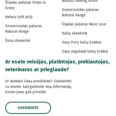
Natury Cooking Broth
Šlapias pašaras Strips in
Gravy
Konservuotas pašaras
Natural Range
Natury Soft Jelly
Šlapias pašaras More Love
Konservuotas pašaras
Natural Range
Kačių skanėstai
Šunų skanėstai
Oasy Pure kačių kraikas
Oasy augaliniai kačių kraikai
Ar esate veisėjas, platintojas, prekiautojas,
veterinaras ar prieglauda?
Ar domitės Oasy produktais? Susisiekite
su mumis, kad gautume visą informaciją,
kurios jums gali prireikti.
SUSISIEKITE