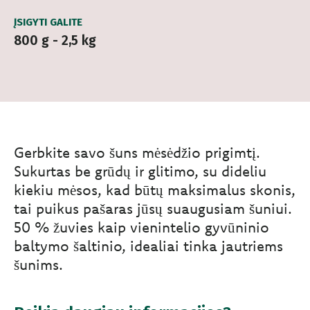
ĮSIGYTI GALITE
800 g - 2,5 kg
Gerbkite savo šuns mėsėdžio prigimtį.
Sukurtas be grūdų ir glitimo, su dideliu
kiekiu mėsos, kad būtų maksimalus skonis,
tai puikus pašaras jūsų suaugusiam šuniui.
50 % žuvies kaip vienintelio gyvūninio
baltymo šaltinio, idealiai tinka jautriems
šunims.