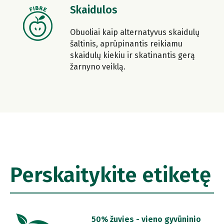
Skaidulos
Obuoliai kaip alternatyvus skaidulų
šaltinis, aprūpinantis reikiamu
skaidulų kiekiu ir skatinantis gerą
žarnyno veiklą.
Perskaitykite etiketę
50% žuvies - vieno gyvūninio