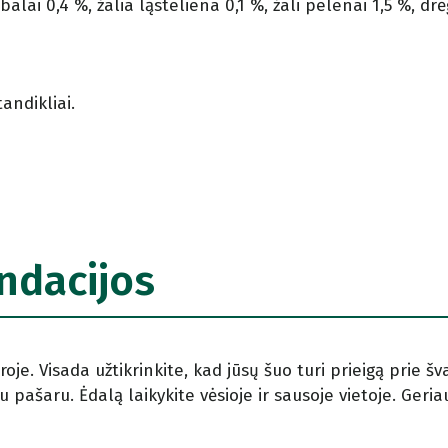
ebalai 0,4 %, žalia ląsteliena 0,1 %, žali pelenai 1,5 %, dr
andikliai.
ndacijos
je. Visada užtikrinkite, kad jūsų šuo turi prieigą prie šv
 pašaru. Ėdalą laikykite vėsioje ir sausoje vietoje. Geriaus