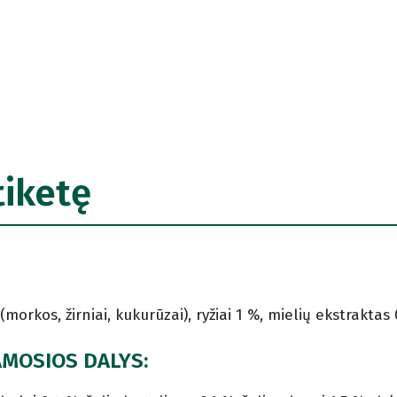
tiketę
morkos, žirniai, kukurūzai), ryžiai 1 %, mielių ekstraktas 
AMOSIOS DALYS: