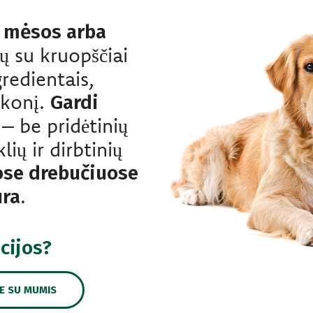
s mėsos arba
tų su kruopščiai
gredientais,
 skonį.
Gardi
– be pridėtinių
ių ir dirbtinių
ose drebučiuose
.
ūra
cijos?
TE SU MUMIS