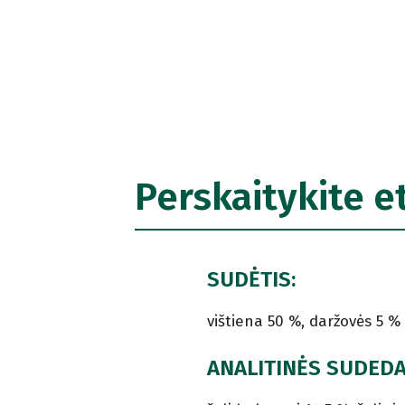
Perskaitykite e
SUDĖTIS:
vištiena 50 %, daržovės 5 % (
ANALITINĖS SUDED