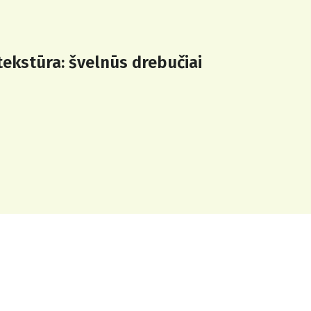
tekstūra: švelnūs drebučiai