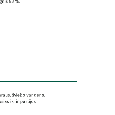
ėgnis 83 %.
araus, šviežio vandens.
ias iki ir partijos