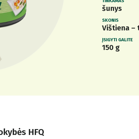
TINKAMAS
šunys
SKONIS
Vištiena – 
ĮSIGYTI GALITE
150 g
kokybės HFQ