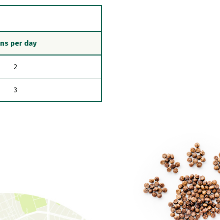
ins per day
2
3