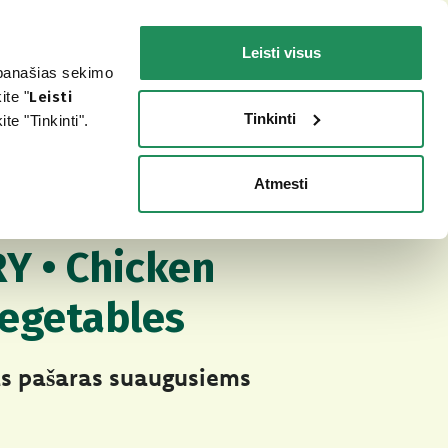
LT
Faq
Susisiekite
Leisti visus
r panašias sekimo
ŠUNIUI
JŪSŲ KATEI
KUR ĮSIGYTI?
ite "
Leisti
Tinkinti
e "Tinkinti".
Atmesti
y Soft Jelly
AS PAŠARAS ŠUNIMS
Y • Chicken
vegetables
s pašaras suaugusiems