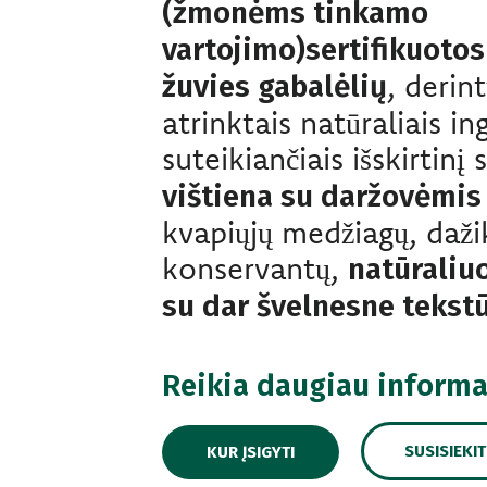
(žmonėms tinkamo
vartojimo)sertifikuoto
, derin
žuvies gabalėlių
atrinktais natūraliais in
suteikiančiais išskirtinį
vištiena su daržovėmis
kvapiųjų medžiagų, dažikl
konservantų,
natūraliu
su dar švelnesne tekst
Reikia daugiau informa
SUSISIEKI
KUR ĮSIGYTI