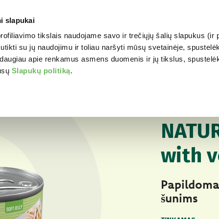
i slapukai
profiliavimo tikslais naudojame savo ir trečiųjų šalių slapukus (i
WORLD OF LOVE
JŪSŲ 
tikti su jų naudojimu ir toliau naršyti mūsų svetainėje, spustelėk
daugiau apie renkamus asmens duomenis ir jų tikslus, spustelėkit
mūsų
Slapukų politiką
.
Jūsų šuniui
Natur
NATŪRALUS ŠLAPI
NATUR
with 
Papildoma
šunims