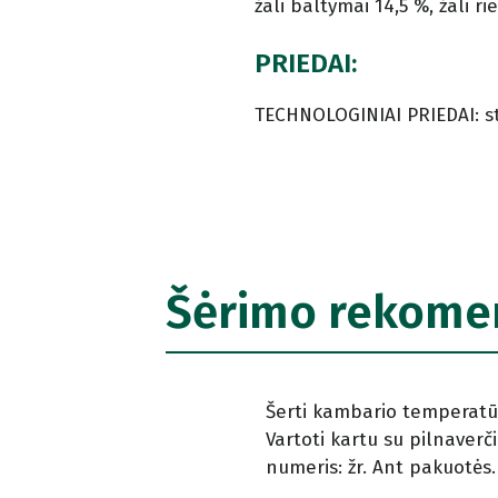
žali baltymai 14,5 %, žali ri
PRIEDAI:
TECHNOLOGINIAI PRIEDAI: st
Šėrimo rekome
Šerti kambario temperatūro
Vartoti kartu su pilnaverčiu
numeris: žr. Ant pakuotės.