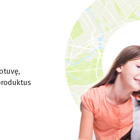
otuvę,
 produktus