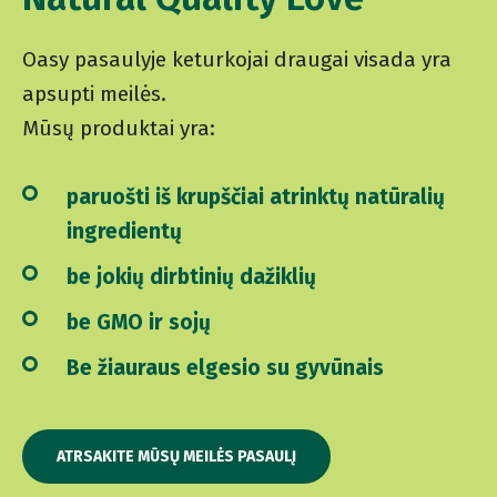
Oasy pasaulyje keturkojai draugai visada yra
apsupti meilės.
Mūsų produktai yra:
paruošti iš krupščiai atrinktų natūralių
ingredientų
be jokių dirbtinių dažiklių
be GMO ir sojų
Be žiauraus elgesio su gyvūnais
ATRSAKITE MŪSŲ MEILĖS PASAULĮ