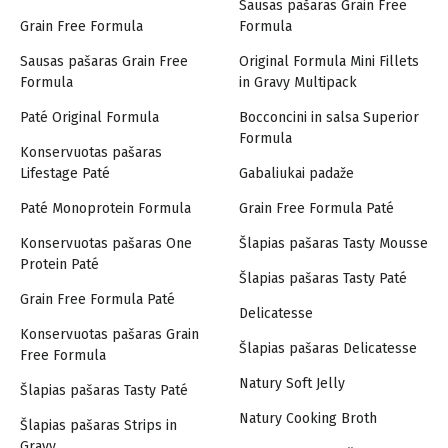
Sausas pašaras Grain Free
Grain Free Formula
Formula
Sausas pašaras Grain Free
Original Formula Mini Fillets
Formula
in Gravy Multipack
Paté Original Formula
Bocconcini in salsa Superior
Formula
Konservuotas pašaras
Lifestage Paté
Gabaliukai padaže
Paté Monoprotein Formula
Grain Free Formula Paté
Konservuotas pašaras One
Šlapias pašaras Tasty Mousse
Protein Paté
Šlapias pašaras Tasty Paté
Grain Free Formula Paté
Delicatesse
Konservuotas pašaras Grain
Šlapias pašaras Delicatesse
Free Formula
Natury Soft Jelly
Šlapias pašaras Tasty Paté
Natury Cooking Broth
Šlapias pašaras Strips in
Gravy