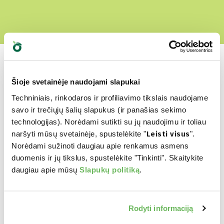
Šioje svetainėje naudojami slapukai
Techniniais, rinkodaros ir profiliavimo tikslais naudojame
Kuris yra jų
savo ir trečiųjų šalių slapukus (ir panašias sekimo
mėgstamiausias?
technologijas). Norėdami sutikti su jų naudojimu ir toliau
naršyti mūsų svetainėje, spustelėkite "
Leisti visus
".
Norėdami sužinoti daugiau apie renkamus asmens
Atraskite mūsų geriausius produktus Jūsų
duomenis ir jų tikslus, spustelėkite "Tinkinti". Skaitykite
augintiniui
daugiau apie mūsų
Slapukų politiką
.
Rodyti informaciją