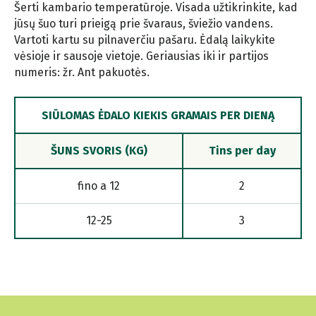
Šerti kambario temperatūroje. Visada užtikrinkite, kad
jūsų šuo turi prieigą prie švaraus, šviežio vandens.
Vartoti kartu su pilnaverčiu pašaru. Ėdalą laikykite
vėsioje ir sausoje vietoje. Geriausias iki ir partijos
numeris: žr. Ant pakuotės.
SIŪLOMAS ĖDALO KIEKIS GRAMAIS PER DIENĄ
ŠUNS SVORIS (KG)
Tins per day
fino a 12
2
12-25
3