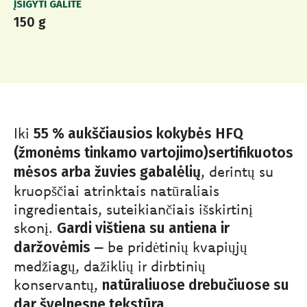
ĮSIGYTI GALITE
150 g
Iki
55 % aukščiausios kokybės HFQ
(žmonėms tinkamo vartojimo)sertifikuotos
, derintų su
mėsos arba žuvies gabalėlių
kruopščiai atrinktais natūraliais
ingredientais, suteikiančiais išskirtinį
skonį.
Gardi vištiena su antiena ir
– be pridėtinių kvapiųjų
daržovėmis
medžiagų, dažiklių ir dirbtinių
konservantų,
natūraliuose drebučiuose su
.
dar švelnesne tekstūra