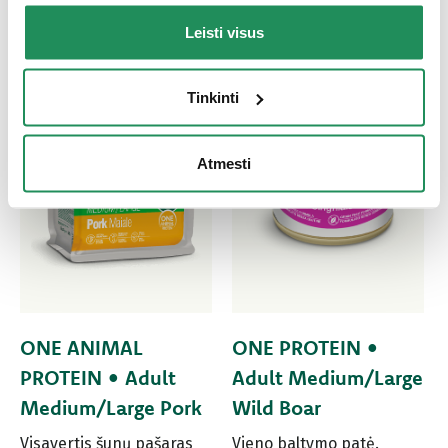
Leisti visus
Tinkinti
Atmesti
ONE ANIMAL
ONE PROTEIN •
PROTEIN • Adult
Adult Medium/Large
Medium/Large Pork
Wild Boar
Visavertis šunų pašaras
Vieno baltymo patė.