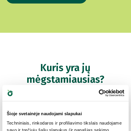
Kuris yra jų
mėgstamiausias?
Atraskite mūsų geriausius produktus Jūsų
augintiniui
Šioje svetainėje naudojami slapukai
Techniniais, rinkodaros ir profiliavimo tikslais naudojame
savo ir trečiųjų šalių slapukus (ir panašias sekimo