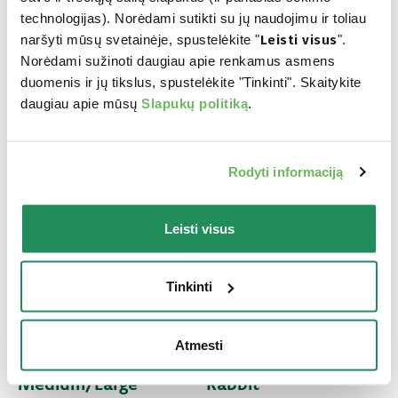
technologijas). Norėdami sutikti su jų naudojimu ir toliau
naršyti mūsų svetainėje, spustelėkite "
Leisti visus
".
Norėdami sužinoti daugiau apie renkamus asmens
duomenis ir jų tikslus, spustelėkite "Tinkinti". Skaitykite
daugiau apie mūsų
Slapukų politiką
.
Rodyti informaciją
Leisti visus
Tinkinti
ONE ANIMAL
ONE PROTEIN •
Atmesti
PROTEIN • Adult
Adult Small/Mini
Medium/Large
Rabbit