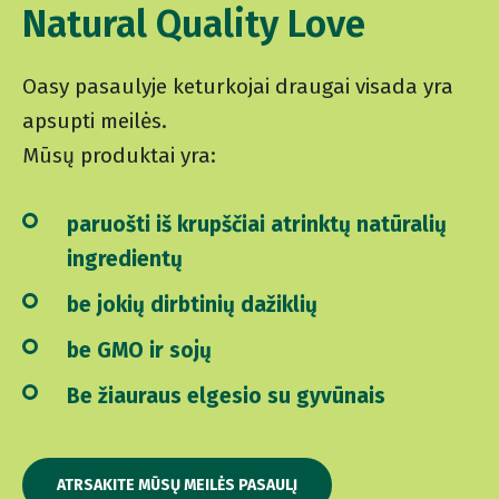
Natural Quality Love
Oasy pasaulyje keturkojai draugai visada yra
apsupti meilės.
Mūsų produktai yra:
paruošti iš krupščiai atrinktų natūralių
ingredientų
be jokių dirbtinių dažiklių
be GMO ir sojų
Be žiauraus elgesio su gyvūnais
ATRSAKITE MŪSŲ MEILĖS PASAULĮ