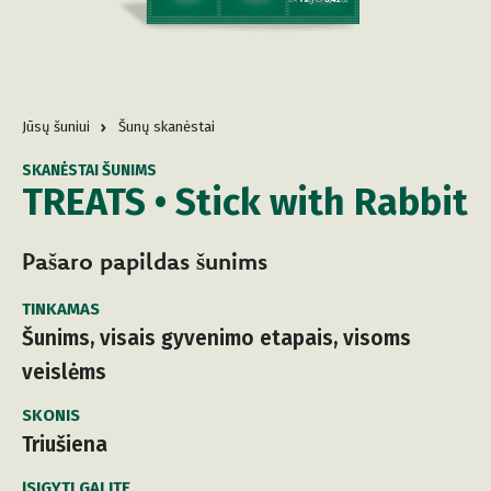
Jūsų šuniui
Šunų skanėstai
SKANĖSTAI ŠUNIMS
TREATS • Stick with Rabbit
Pašaro papildas šunims
TINKAMAS
Šunims, visais gyvenimo etapais, visoms
veislėms
SKONIS
Triušiena
ĮSIGYTI GALITE