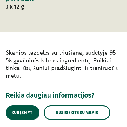
3 x 12 g
Skanios lazdelės su triušiena, sudėtyje 95
% gyvūninės kilmės ingredientų. Puikiai
tinka jūsų šuniui pradžiuginti ir treniruočių
metu.
Reikia daugiau informacijos?
KUR ĮSIGYTI
SUSISIEKITE SU MUMIS