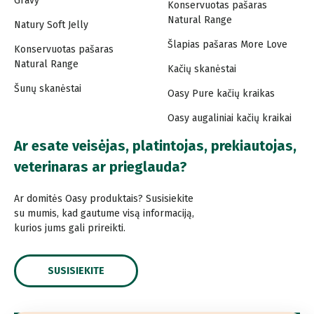
Gravy
Konservuotas pašaras
Natural Range
Natury Soft Jelly
Šlapias pašaras More Love
Konservuotas pašaras
Natural Range
Kačių skanėstai
Šunų skanėstai
Oasy Pure kačių kraikas
Oasy augaliniai kačių kraikai
Ar esate veisėjas, platintojas, prekiautojas,
veterinaras ar prieglauda?
Ar domitės Oasy produktais? Susisiekite
su mumis, kad gautume visą informaciją,
kurios jums gali prireikti.
SUSISIEKITE