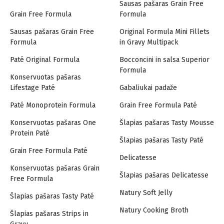
Sausas pašaras Grain Free
Grain Free Formula
Formula
Sausas pašaras Grain Free
Original Formula Mini Fillets
Formula
in Gravy Multipack
Paté Original Formula
Bocconcini in salsa Superior
Formula
Konservuotas pašaras
Lifestage Paté
Gabaliukai padaže
Paté Monoprotein Formula
Grain Free Formula Paté
Konservuotas pašaras One
Šlapias pašaras Tasty Mousse
Protein Paté
Šlapias pašaras Tasty Paté
Grain Free Formula Paté
Delicatesse
Konservuotas pašaras Grain
Šlapias pašaras Delicatesse
Free Formula
Natury Soft Jelly
Šlapias pašaras Tasty Paté
Natury Cooking Broth
Šlapias pašaras Strips in