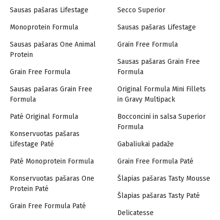
Sausas pašaras Lifestage
Secco Superior
Monoprotein Formula
Sausas pašaras Lifestage
Sausas pašaras One Animal
Grain Free Formula
Protein
Sausas pašaras Grain Free
Grain Free Formula
Formula
Sausas pašaras Grain Free
Original Formula Mini Fillets
Formula
in Gravy Multipack
Paté Original Formula
Bocconcini in salsa Superior
Formula
Konservuotas pašaras
Lifestage Paté
Gabaliukai padaže
Paté Monoprotein Formula
Grain Free Formula Paté
Konservuotas pašaras One
Šlapias pašaras Tasty Mousse
Protein Paté
Šlapias pašaras Tasty Paté
Grain Free Formula Paté
Delicatesse