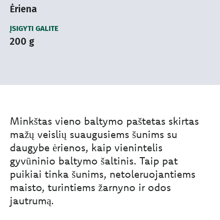
Ėriena
ĮSIGYTI GALITE
200 g
Minkštas vieno baltymo paštetas skirtas
mažų veislių suaugusiems šunims su
daugybe ėrienos, kaip vienintelis
gyvūninio baltymo šaltinis. Taip pat
puikiai tinka šunims, netoleruojantiems
maisto, turintiems žarnyno ir odos
jautrumą.