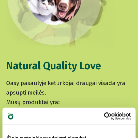
Natural Quality Love
Oasy pasaulyje keturkojai draugai visada yra
apsupti meilės.
Mūsų produktai yra:
paruošti iš krupščiai atrinktų natūralių
ingredientų
Šioje svetainėje naudojami slapukai