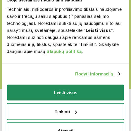
be jokių dirbtinių dažiklių
Techniniais, rinkodaros ir profiliavimo tikslais naudojame
savo ir trečiųjų šalių slapukus (ir panašias sekimo
be GMO ir sojų
technologijas). Norėdami sutikti su jų naudojimu ir toliau
Be žiauraus elgesio su gyvūnais
naršyti mūsų svetainėje, spustelėkite "
Leisti visus
".
Norėdami sužinoti daugiau apie renkamus asmens
duomenis ir jų tikslus, spustelėkite "Tinkinti". Skaitykite
daugiau apie mūsų
Slapukų politiką
.
ATRSAKITE MŪSŲ MEILĖS PASAULĮ
Rodyti informaciją
Leisti visus
Tinkinti
Kuris yra jų
Atmesti