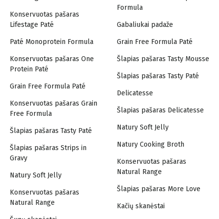
Formula
Konservuotas pašaras
Lifestage Paté
Gabaliukai padaže
Paté Monoprotein Formula
Grain Free Formula Paté
Konservuotas pašaras One
Šlapias pašaras Tasty Mousse
Protein Paté
Šlapias pašaras Tasty Paté
Grain Free Formula Paté
Delicatesse
Konservuotas pašaras Grain
Šlapias pašaras Delicatesse
Free Formula
Natury Soft Jelly
Šlapias pašaras Tasty Paté
Natury Cooking Broth
Šlapias pašaras Strips in
Gravy
Konservuotas pašaras
Natural Range
Natury Soft Jelly
Šlapias pašaras More Love
Konservuotas pašaras
Natural Range
Kačių skanėstai