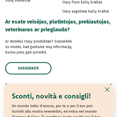
Šunų skanėstai
Oasy Pure kačių kraikas
Oasy augaliniai kačių kraikai
Ar esate veisėjas, platintojas, prekiautojas,
veterinaras ar prieglauda?
Ar domitės Oasy produktais? Susisiekite
su mumis, kad gautume visą informaciją,
kurios jums gali prireikti.
SUSISIEKITE
Sconti, novità e consigli!
© 2021 Oasy. Visos teisės saugomos.
Wonderfood S.p.A. Strada dei Censiti, 2 - 47891 Repubblica
Un mondo tutto d'amore, per te e per il tuo pet:
di San Marino - C.o.E. SM 04018
iscriviti alla nostra newsletter, ed entra nel mondo
d'amore di Oasy. Ti aspettano tante novità per il tuo