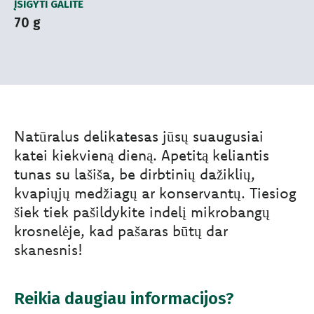
ĮSIGYTI GALITE
70 g
Natūralus delikatesas jūsų suaugusiai
katei kiekvieną dieną. Apetitą keliantis
tunas su lašiša, be dirbtinių dažiklių,
kvapiųjų medžiagų ar konservantų. Tiesiog
šiek tiek pašildykite indelį mikrobangų
krosnelėje, kad pašaras būtų dar
skanesnis!
Reikia daugiau informacijos?