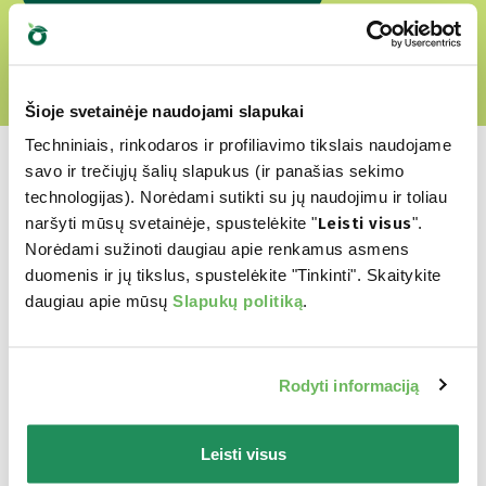
Šioje svetainėje naudojami slapukai
Techniniais, rinkodaros ir profiliavimo tikslais naudojame
savo ir trečiųjų šalių slapukus (ir panašias sekimo
technologijas). Norėdami sutikti su jų naudojimu ir toliau
naršyti mūsų svetainėje, spustelėkite "
Leisti visus
".
Kuris yra jų
Norėdami sužinoti daugiau apie renkamus asmens
duomenis ir jų tikslus, spustelėkite "Tinkinti". Skaitykite
mėgstamiausias?
daugiau apie mūsų
Slapukų politiką
.
Atraskite mūsų geriausius produktus Jūsų
Rodyti informaciją
augintiniui
Leisti visus