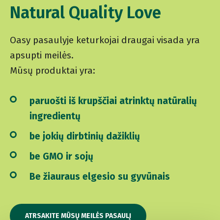
Natural Quality Love
Oasy pasaulyje keturkojai draugai visada yra
apsupti meilės.
Mūsų produktai yra:
paruošti iš krupščiai atrinktų natūralių
ingredientų
be jokių dirbtinių dažiklių
be GMO ir sojų
Be žiauraus elgesio su gyvūnais
ATRSAKITE MŪSŲ MEILĖS PASAULĮ