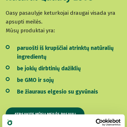
Oasy pasaulyje keturkojai draugai visada yra
apsupti meilės.
Mūsų produktai yra:
paruošti iš krupščiai atrinktų natūralių
ingredientų
be jokių dirbtinių dažiklių
be GMO ir sojų
Be žiauraus elgesio su gyvūnais
ATRSAKITE MŪSŲ MEILĖS PASAULĮ