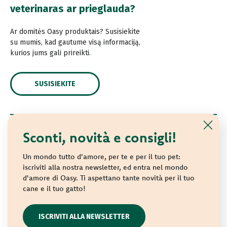
veterinaras ar prieglauda?
Ar domitės Oasy produktais? Susisiekite
su mumis, kad gautume visą informaciją,
kurios jums gali prireikti.
SUSISIEKITE
Sconti, novità e consigli!
© 2021 Oasy. Visos teisės saugomos.
Wonderfood S.p.A. Strada dei Censiti, 2 - 47891 Repubblica
Un mondo tutto d'amore, per te e per il tuo pet:
di San Marino - C.o.E. SM 04018
iscriviti alla nostra newsletter, ed entra nel mondo
d'amore di Oasy. Ti aspettano tante novità per il tuo
Privacy policy
-
Cookie policy
-
Sitemap
cane e il tuo gatto!
websolute
ISCRIVITI ALLA NEWSLETTER