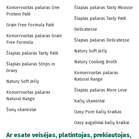
Konservuotas pašaras One
Šlapias pašaras Tasty Mousse
Protein Paté
Šlapias pašaras Tasty Paté
Grain Free Formula Paté
Delicatesse
Konservuotas pašaras Grain
Šlapias pašaras Delicatesse
Free Formula
Natury Soft Jelly
Šlapias pašaras Tasty Paté
Natury Cooking Broth
Šlapias pašaras Strips in
Gravy
Konservuotas pašaras
Natural Range
Natury Soft Jelly
Šlapias pašaras More Love
Konservuotas pašaras
Natural Range
Kačių skanėstai
Šunų skanėstai
Oasy Pure kačių kraikas
Oasy augaliniai kačių kraikai
Ar esate veisėjas, platintojas, prekiautojas,