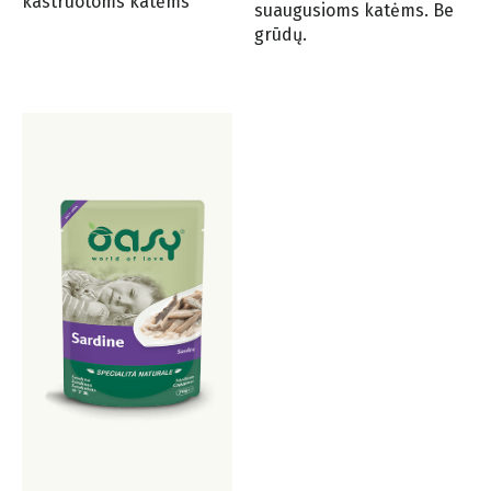
kastruotoms katėms
suaugusioms katėms. Be
grūdų.