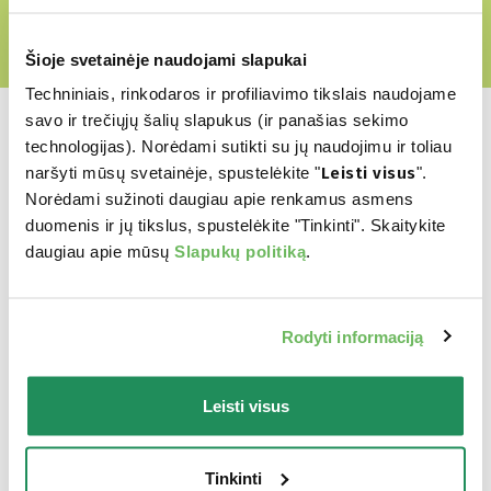
Šioje svetainėje naudojami slapukai
Techniniais, rinkodaros ir profiliavimo tikslais naudojame
savo ir trečiųjų šalių slapukus (ir panašias sekimo
technologijas). Norėdami sutikti su jų naudojimu ir toliau
naršyti mūsų svetainėje, spustelėkite "
Leisti visus
".
Norėdami sužinoti daugiau apie renkamus asmens
Kuris yra jų
duomenis ir jų tikslus, spustelėkite "Tinkinti". Skaitykite
mėgstamiausias?
daugiau apie mūsų
Slapukų politiką
.
Atraskite mūsų geriausius produktus Jūsų
Rodyti informaciją
augintiniui
Leisti visus
Tinkinti