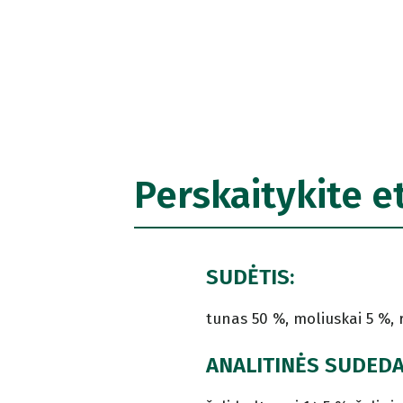
Perskaitykite e
SUDĖTIS:
tunas 50 %, moliuskai 5 %, r
ANALITINĖS SUDED