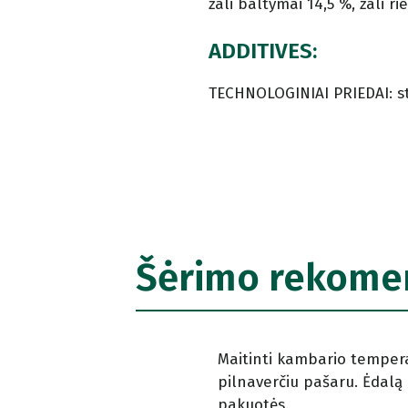
žali baltymai 14,5 %, žali ri
ADDITIVES:
TECHNOLOGINIAI PRIEDAI: st
Šėrimo rekome
Maitinti kambario temperat
pilnaverčiu pašaru. Ėdalą la
pakuotės.