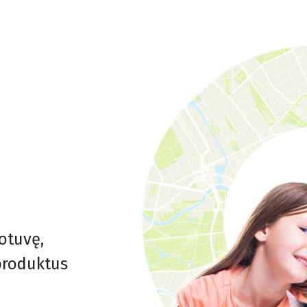
otuvę,
 produktus