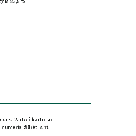
gnis 82,5 %.
dens. Vartoti kartu su
s numeris: žiūrėti ant