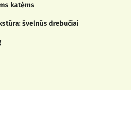
ms katėms
kstūra: švelnūs drebučiai
g