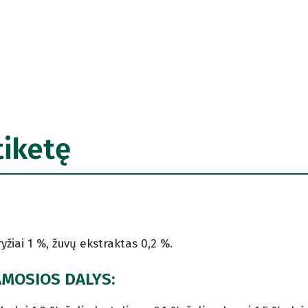
tiketę
yžiai 1 %, žuvų ekstraktas 0,2 %.
AMOSIOS DALYS: