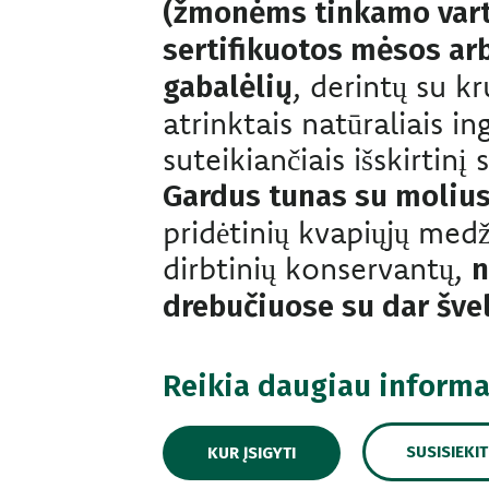
(žmonėms tinkamo var
sertifikuotos mėsos ar
, derintų su kr
gabalėlių
atrinktais natūraliais in
suteikiančiais išskirtinį 
Gardus tunas su moliu
pridėtinių kvapiųjų medži
dirbtinių konservantų,
n
drebučiuose su dar šve
Reikia daugiau informa
SUSISIEKI
KUR ĮSIGYTI