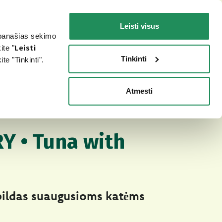
LT
Faq
Susisiekite
Leisti visus
r panašias sekimo
ŠUNIUI
JŪSŲ KATEI
KUR ĮSIGYTI?
ite "
Leisti
Tinkinti
e "Tinkinti".
Atmesti
 Soft Jelly
AS PAŠARAS KATĖMS ŠVELNIUOSE
Y • Tuna with
pildas suaugusioms katėms