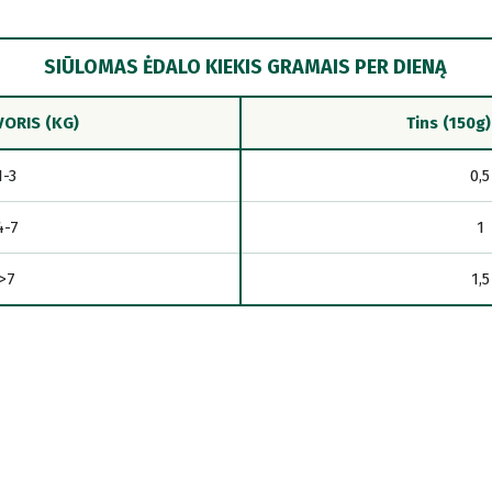
SIŪLOMAS ĖDALO KIEKIS GRAMAIS PER DIENĄ
VORIS (KG)
Tins (150g)
1-3
0,5
4-7
1
>7
1,5