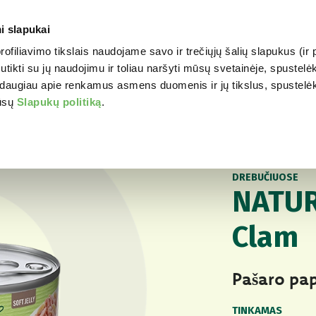
i slapukai
profiliavimo tikslais naudojame savo ir trečiųjų šalių slapukus (i
WORLD OF LOVE
JŪSŲ 
tikti su jų naudojimu ir toliau naršyti mūsų svetainėje, spustelėk
daugiau apie renkamus asmens duomenis ir jų tikslus, spustelėkit
mūsų
Slapukų politiką
.
Jūsų katei
Natury
NATŪRALUS ŠLAPI
DREBUČIUOSE
NATUR
Clam
Pašaro pa
TINKAMAS