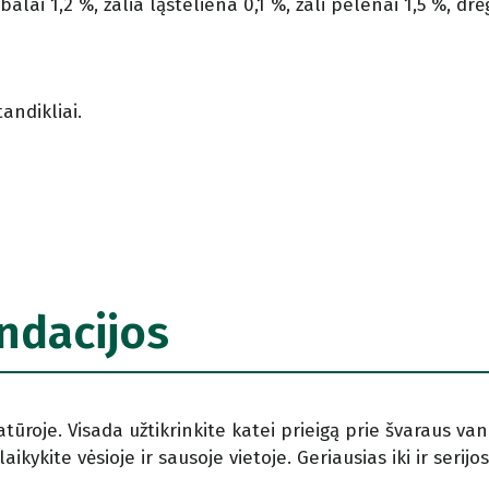
ebalai 1,2 %, žalia ląsteliena 0,1 %, žali pelenai 1,5 %, drė
andikliai.
ndacijos
ūroje. Visada užtikrinkite katei prieigą prie švaraus van
ikykite vėsioje ir sausoje vietoje. Geriausias iki ir serijo