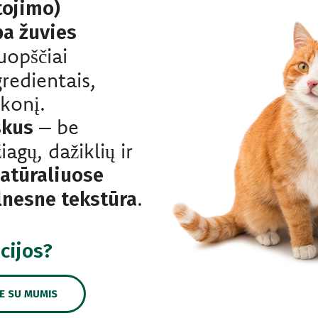
tojimo)
ba žuvies
uopščiai
gredientais,
skonį.
– be
skus
agų, dažiklių ir
atūraliuose
.
lnesne tekstūra
cijos?
TE SU MUMIS