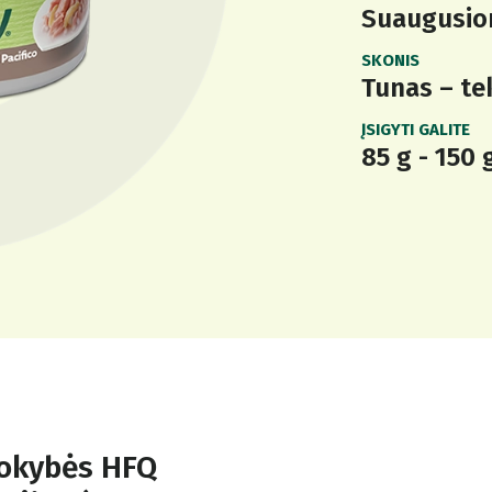
Suaugusio
SKONIS
Tunas – te
ĮSIGYTI GALITE
85 g - 150 
kokybės HFQ