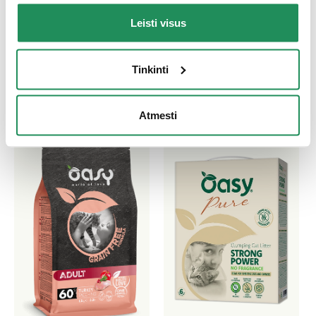
Leisti visus
Atraskite mūsų geriausius produktus Jūsų
augintiniui
Tinkinti
Atmesti