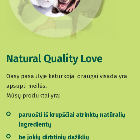
Natural Quality Love
Oasy pasaulyje keturkojai draugai visada yra
apsupti meilės.
Mūsų produktai yra:
paruošti iš krupščiai atrinktų natūralių
ingredientų
be jokių dirbtinių dažiklių