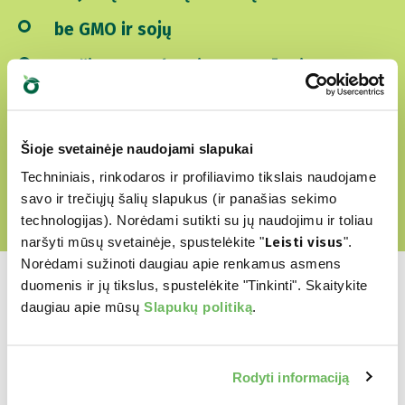
be GMO ir sojų
Be žiauraus elgesio su gyvūnais
ATRSAKITE MŪSŲ MEILĖS PASAULĮ
Šioje svetainėje naudojami slapukai
Techniniais, rinkodaros ir profiliavimo tikslais naudojame
savo ir trečiųjų šalių slapukus (ir panašias sekimo
technologijas). Norėdami sutikti su jų naudojimu ir toliau
naršyti mūsų svetainėje, spustelėkite "
Leisti visus
".
Norėdami sužinoti daugiau apie renkamus asmens
duomenis ir jų tikslus, spustelėkite "Tinkinti". Skaitykite
daugiau apie mūsų
Slapukų politiką
.
Kuris yra jų
Rodyti informaciją
mėgstamiausias?