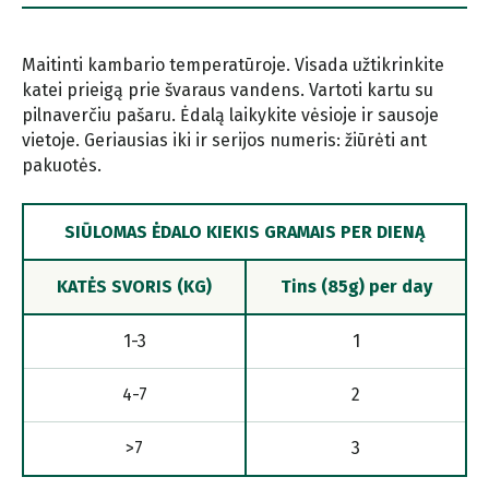
Maitinti kambario temperatūroje. Visada užtikrinkite
katei prieigą prie švaraus vandens. Vartoti kartu su
pilnaverčiu pašaru. Ėdalą laikykite vėsioje ir sausoje
vietoje. Geriausias iki ir serijos numeris: žiūrėti ant
pakuotės.
SIŪLOMAS ĖDALO KIEKIS GRAMAIS PER DIENĄ
KATĖS SVORIS (KG)
Tins (85g) per day
1-3
1
4-7
2
>7
3