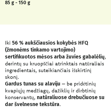
85 g - 150 g
Iki
56 % aukščiausios kokybės HFQ
(žmonėms tinkamo vartojimo)
,
sertifikuotos mėsos arba žuvies gabalėlių
derintų su kruopščiai atrinktais natūraliais
ingredientais, suteikiančiais išskirtinį
skonį.
– be pridėtinių
Gardus tunas su alaviju
kvapiųjų medžiagų, dažiklių ir dirbtinių
konservantų,
natūraliuose drebučiuose su
.
dar švelnesne tekstūra