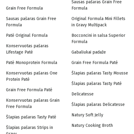
Sausas pašaras Grain Free
Grain Free Formula
Formula
Sausas pašaras Grain Free
Original Formula Mini Fillets
Formula
in Gravy Multipack
Paté Original Formula
Bocconcini in salsa Superior
Formula
Konservuotas pašaras
Lifestage Paté
Gabaliukai padaže
Paté Monoprotein Formula
Grain Free Formula Paté
Konservuotas pašaras One
Šlapias pašaras Tasty Mousse
Protein Paté
Šlapias pašaras Tasty Paté
Grain Free Formula Paté
Delicatesse
Konservuotas pašaras Grain
Šlapias pašaras Delicatesse
Free Formula
Natury Soft Jelly
Šlapias pašaras Tasty Paté
Natury Cooking Broth
Šlapias pašaras Strips in
Gravy