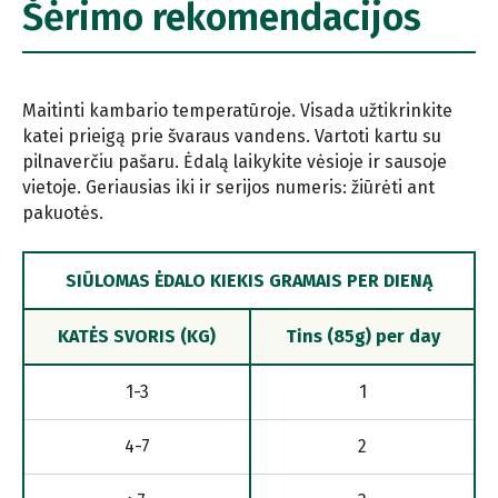
Šėrimo rekomendacijos
Maitinti kambario temperatūroje. Visada užtikrinkite
katei prieigą prie švaraus vandens. Vartoti kartu su
pilnaverčiu pašaru. Ėdalą laikykite vėsioje ir sausoje
vietoje. Geriausias iki ir serijos numeris: žiūrėti ant
pakuotės.
SIŪLOMAS ĖDALO KIEKIS GRAMAIS PER DIENĄ
KATĖS SVORIS (KG)
Tins (85g) per day
1-3
1
4-7
2