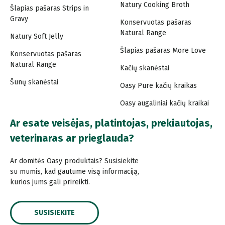
Natury Cooking Broth
Šlapias pašaras Strips in
Gravy
Konservuotas pašaras
Natural Range
Natury Soft Jelly
Šlapias pašaras More Love
Konservuotas pašaras
Natural Range
Kačių skanėstai
Šunų skanėstai
Oasy Pure kačių kraikas
Oasy augaliniai kačių kraikai
Ar esate veisėjas, platintojas, prekiautojas,
veterinaras ar prieglauda?
Ar domitės Oasy produktais? Susisiekite
su mumis, kad gautume visą informaciją,
kurios jums gali prireikti.
SUSISIEKITE