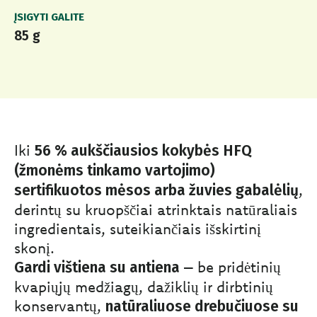
ĮSIGYTI GALITE
85 g
Iki
56 % aukščiausios kokybės HFQ
(žmonėms tinkamo vartojimo)
,
sertifikuotos mėsos arba žuvies gabalėlių
derintų su kruopščiai atrinktais natūraliais
ingredientais, suteikiančiais išskirtinį
skonį.
– be pridėtinių
Gardi vištiena su antiena
kvapiųjų medžiagų, dažiklių ir dirbtinių
konservantų,
natūraliuose drebučiuose su