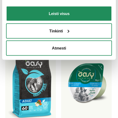
Atraskite mūsų geriausius produktus Jūsų
Leisti visus
augintiniui
Tinkinti
Atmesti