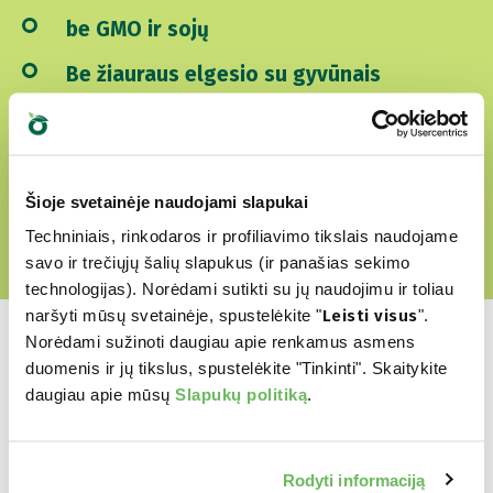
be GMO ir sojų
Be žiauraus elgesio su gyvūnais
ATRSAKITE MŪSŲ MEILĖS PASAULĮ
Šioje svetainėje naudojami slapukai
Techniniais, rinkodaros ir profiliavimo tikslais naudojame
savo ir trečiųjų šalių slapukus (ir panašias sekimo
technologijas). Norėdami sutikti su jų naudojimu ir toliau
naršyti mūsų svetainėje, spustelėkite "
Leisti visus
".
Norėdami sužinoti daugiau apie renkamus asmens
duomenis ir jų tikslus, spustelėkite "Tinkinti". Skaitykite
daugiau apie mūsų
Slapukų politiką
.
Kuris yra jų
mėgstamiausias?
Rodyti informaciją