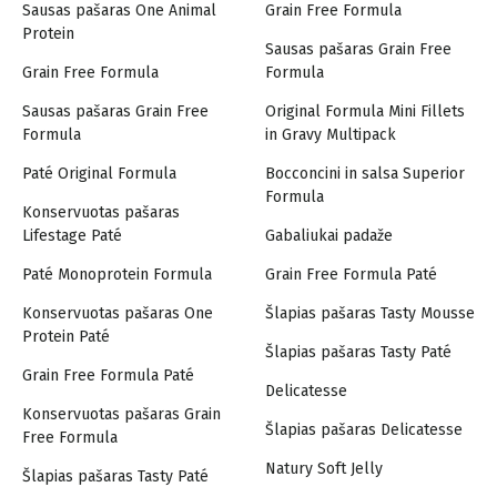
Sausas pašaras One Animal
Grain Free Formula
Protein
Sausas pašaras Grain Free
Grain Free Formula
Formula
Sausas pašaras Grain Free
Original Formula Mini Fillets
Formula
in Gravy Multipack
Paté Original Formula
Bocconcini in salsa Superior
Formula
Konservuotas pašaras
Lifestage Paté
Gabaliukai padaže
Paté Monoprotein Formula
Grain Free Formula Paté
Konservuotas pašaras One
Šlapias pašaras Tasty Mousse
Protein Paté
Šlapias pašaras Tasty Paté
Grain Free Formula Paté
Delicatesse
Konservuotas pašaras Grain
Šlapias pašaras Delicatesse
Free Formula
Natury Soft Jelly
Šlapias pašaras Tasty Paté