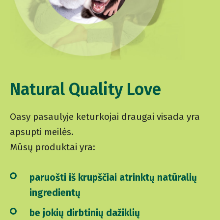
Natural Quality Love
Oasy pasaulyje keturkojai draugai visada yra
apsupti meilės.
Mūsų produktai yra:
paruošti iš krupščiai atrinktų natūralių
ingredientų
be jokių dirbtinių dažiklių