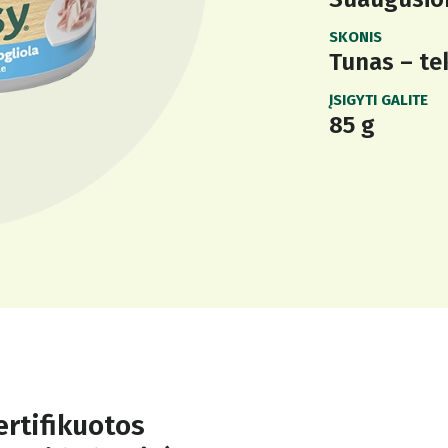
SKONIS
Tunas – te
ĮSIGYTI GALITE
85 g
ertifikuotos