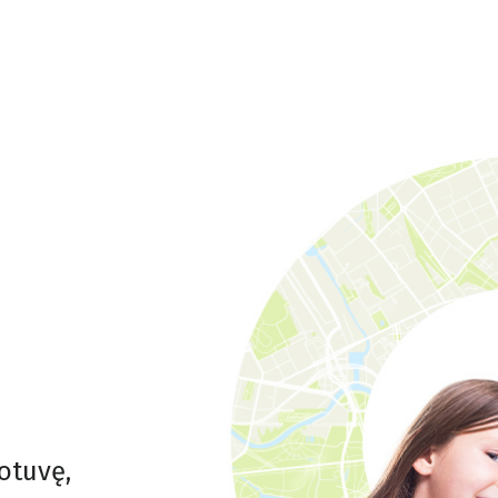
otuvę,