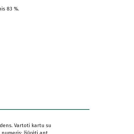
nis 83 %.
dens. Vartoti kartu su
s numeris: žiūrėti ant