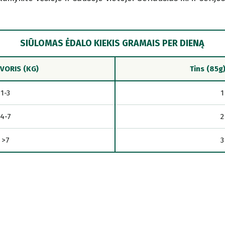
SIŪLOMAS ĖDALO KIEKIS GRAMAIS PER DIENĄ
VORIS (KG)
Tins (85g
1-3
1
4-7
2
>7
3