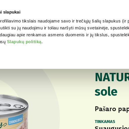
i slapukai
profiliavimo tikslais naudojame savo ir trečiųjų šalių slapukus (i
WORLD OF LOVE
JŪSŲ 
tikti su jų naudojimu ir toliau naršyti mūsų svetainėje, spustelėk
daugiau apie renkamus asmens duomenis ir jų tikslus, spustelėkit
mūsų
Slapukų politiką
.
Jūsų katei
Natur
NATŪRALUS ŠLAPI
NATUR
sole
Pašaro pa
TINKAMAS
Suaugusio