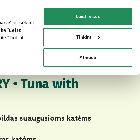
LT
Faq
Susisiekite
Leisti visus
r panašias sekimo
ŠUNIUI
JŪSŲ KATEI
KUR ĮSIGYTI?
ite "
Leisti
Tinkinti
e "Tinkinti".
Atmesti
y Cooking Broth
AS PAŠARAS KATĖMS
Y • Tuna with
pildas suaugusioms katėms
ms katėms