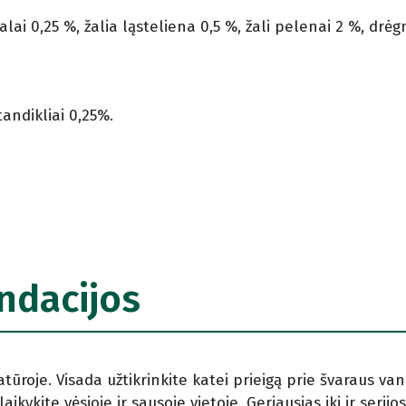
alai 0,25 %, žalia ląsteliena 0,5 %, žali pelenai 2 %, drėg
andikliai 0,25%.
ndacijos
ūroje. Visada užtikrinkite katei prieigą prie švaraus van
ikykite vėsioje ir sausoje vietoje. Geriausias iki ir serijo