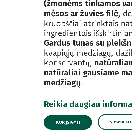
(žmonėms tinkamos var
, d
mėsos ar žuvies filė
kruopščiai atrinktais nat
ingredientais išskirtinia
Gardus tunas su plekšn
kvapiųjų medžiagų, dažikl
konservantų,
natūralia
natūraliai gausiame ma
.
medžiagų
Reikia daugiau informa
SUSISIEKI
KUR ĮSIGYTI