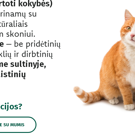
toti kokybės)
erinamų su
ūraliais
m skoniui.
– be pridėtinių
e
ių ir dirbtinių
me sultinyje,
istinių
cijos?
TE SU MUMIS