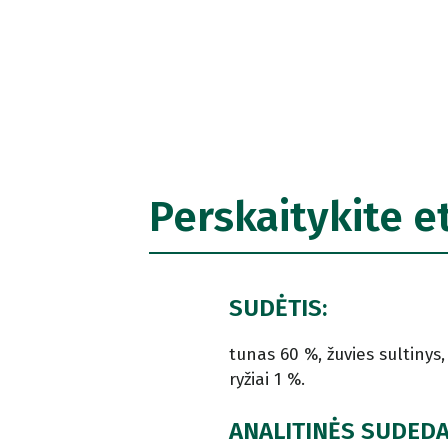
Perskaitykite e
SUDĖTIS:
tunas 60 %, žuvies sultinys,
ryžiai 1 %.
ANALITINĖS SUDED