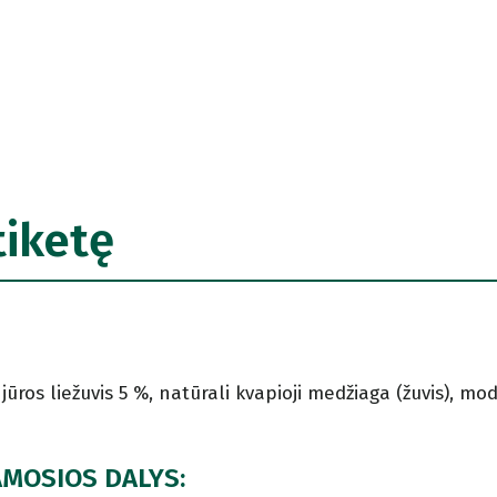
tiketę
 jūros liežuvis 5 %, natūrali kvapioji medžiaga (žuvis), m
AMOSIOS DALYS: