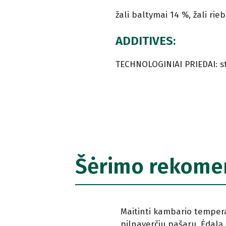
žali baltymai 14 %, žali rieb
ADDITIVES:
TECHNOLOGINIAI PRIEDAI: st
Šėrimo rekome
Maitinti kambario temperat
pilnaverčiu pašaru. Ėdalą la