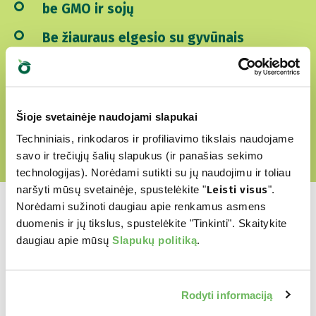
be GMO ir sojų
Be žiauraus elgesio su gyvūnais
ATRSAKITE MŪSŲ MEILĖS PASAULĮ
Šioje svetainėje naudojami slapukai
Techniniais, rinkodaros ir profiliavimo tikslais naudojame
savo ir trečiųjų šalių slapukus (ir panašias sekimo
technologijas). Norėdami sutikti su jų naudojimu ir toliau
naršyti mūsų svetainėje, spustelėkite "
Leisti visus
".
Norėdami sužinoti daugiau apie renkamus asmens
duomenis ir jų tikslus, spustelėkite "Tinkinti". Skaitykite
daugiau apie mūsų
Slapukų politiką
.
Kuris yra jų
mėgstamiausias?
Rodyti informaciją