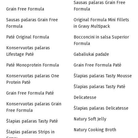
Sausas pašaras Grain Free
Grain Free Formula
Formula
Sausas pašaras Grain Free
Original Formula Mini Fillets
Formula
in Gravy Multipack
Paté Original Formula
Bocconcini in salsa Superior
Formula
Konservuotas pašaras
Lifestage Paté
Gabaliukai padaže
Paté Monoprotein Formula
Grain Free Formula Paté
Konservuotas pašaras One
Šlapias pašaras Tasty Mousse
Protein Paté
Šlapias pašaras Tasty Paté
Grain Free Formula Paté
Delicatesse
Konservuotas pašaras Grain
Šlapias pašaras Delicatesse
Free Formula
Natury Soft Jelly
Šlapias pašaras Tasty Paté
Natury Cooking Broth
Šlapias pašaras Strips in