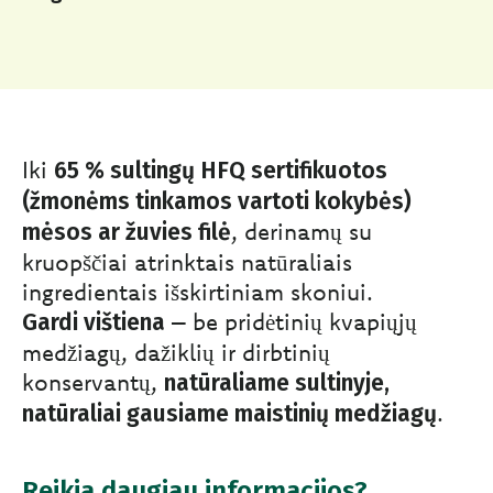
Iki
65 % sultingų HFQ sertifikuotos
(žmonėms tinkamos vartoti kokybės)
, derinamų su
mėsos ar žuvies filė
kruopščiai atrinktais natūraliais
ingredientais išskirtiniam skoniui.
– be pridėtinių kvapiųjų
Gardi vištiena
medžiagų, dažiklių ir dirbtinių
konservantų,
natūraliame sultinyje,
.
natūraliai gausiame maistinių medžiagų
Reikia daugiau informacijos?