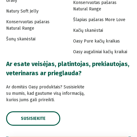
Gravy
Konservuotas pašaras
Natural Range
Natury Soft Jelly
Šlapias pašaras More Love
Konservuotas pašaras
Natural Range
Kačių skanėstai
Šunų skanėstai
Oasy Pure kačių kraikas
Oasy augaliniai kačių kraikai
Ar esate veisėjas, platintojas, prekiautojas,
veterinaras ar prieglauda?
Ar domitės Oasy produktais? Susisiekite
su mumis, kad gautume visą informaciją,
kurios jums gali prireikti.
SUSISIEKITE