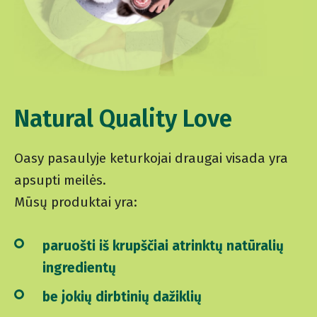
Natural Quality Love
Oasy pasaulyje keturkojai draugai visada yra
apsupti meilės.
Mūsų produktai yra:
paruošti iš krupščiai atrinktų natūralių
ingredientų
be jokių dirbtinių dažiklių