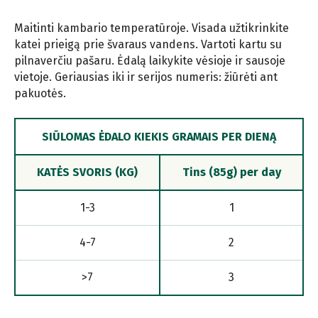
Maitinti kambario temperatūroje. Visada užtikrinkite
katei prieigą prie švaraus vandens. Vartoti kartu su
pilnaverčiu pašaru. Ėdalą laikykite vėsioje ir sausoje
vietoje. Geriausias iki ir serijos numeris: žiūrėti ant
pakuotės.
SIŪLOMAS ĖDALO KIEKIS GRAMAIS PER DIENĄ
KATĖS SVORIS (KG)
Tins (85g) per day
1-3
1
4-7
2
>7
3