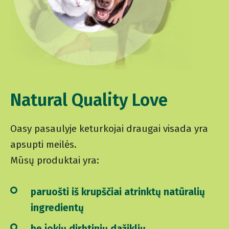
Natural Quality Love
Oasy pasaulyje keturkojai draugai visada yra
apsupti meilės.
Mūsų produktai yra:
paruošti iš krupščiai atrinktų natūralių
ingredientų
be jokių dirbtinių dažiklių