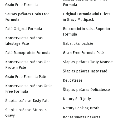
Grain Free Formula
Formula
Sausas pašaras Grain Free
Original Formula Mini Fillets
Formula
in Gravy Multipack
Paté Original Formula
Bocconcini in salsa Superior
Formula
Konservuotas pašaras
Lifestage Paté
Gabaliukai padaže
Paté Monoprotein Formula
Grain Free Formula Paté
Konservuotas pašaras One
Šlapias pašaras Tasty Mousse
Protein Paté
Šlapias pašaras Tasty Paté
Grain Free Formula Paté
Delicatesse
Konservuotas pašaras Grain
Šlapias pašaras Delicatesse
Free Formula
Natury Soft Jelly
Šlapias pašaras Tasty Paté
Natury Cooking Broth
Šlapias pašaras Strips in
Gravy
Konservuotas pašaras