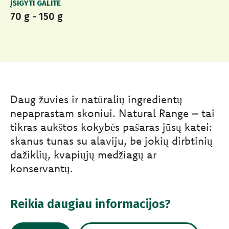
ĮSIGYTI GALITE
70 g - 150 g
Daug žuvies ir natūralių ingredientų
nepaprastam skoniui. Natural Range – tai
tikras aukštos kokybės pašaras jūsų katei:
skanus tunas su alaviju, be jokių dirbtinių
dažiklių, kvapiųjų medžiagų ar
konservantų.
Reikia daugiau informacijos?