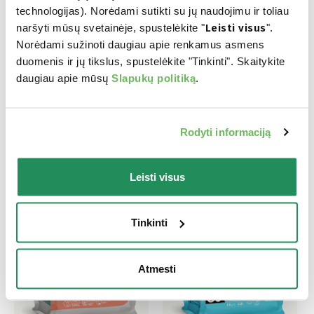
technologijas). Norėdami sutikti su jų naudojimu ir toliau
naršyti mūsų svetainėje, spustelėkite "
Leisti visus
".
Atraskite mūsų geriausius produktus Jūsų
Norėdami sužinoti daugiau apie renkamus asmens
augintiniui
duomenis ir jų tikslus, spustelėkite "Tinkinti". Skaitykite
daugiau apie mūsų
Slapukų politiką
.
Rodyti informaciją
Leisti visus
Tinkinti
Atmesti