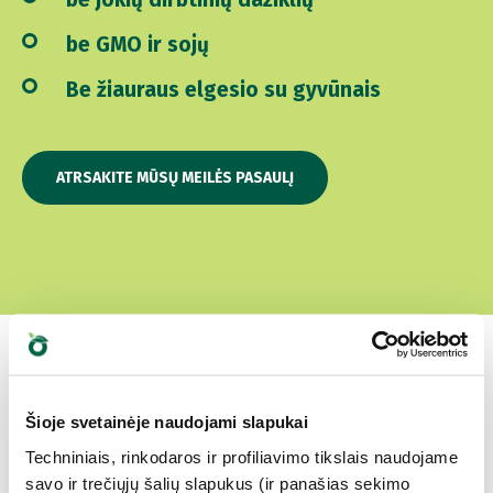
be GMO ir sojų
Be žiauraus elgesio su gyvūnais
ATRSAKITE MŪSŲ MEILĖS PASAULĮ
Šioje svetainėje naudojami slapukai
Kuris yra jų
Techniniais, rinkodaros ir profiliavimo tikslais naudojame
mėgstamiausias?
savo ir trečiųjų šalių slapukus (ir panašias sekimo