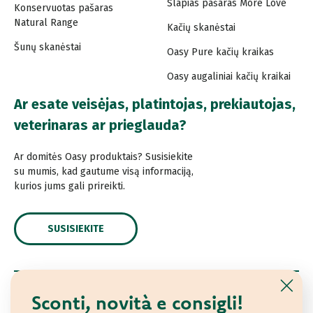
Šlapias pašaras More Love
Konservuotas pašaras
Natural Range
Kačių skanėstai
Šunų skanėstai
Oasy Pure kačių kraikas
Oasy augaliniai kačių kraikai
Ar esate veisėjas, platintojas, prekiautojas,
veterinaras ar prieglauda?
Ar domitės Oasy produktais? Susisiekite
su mumis, kad gautume visą informaciją,
kurios jums gali prireikti.
SUSISIEKITE
Sconti, novità e consigli!
© 2021 Oasy. Visos teisės saugomos.