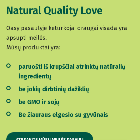
Natural Quality Love
Oasy pasaulyje keturkojai draugai visada yra
apsupti meilės.
Mūsų produktai yra:
paruošti iš krupščiai atrinktų natūralių
ingredientų
be jokių dirbtinių dažiklių
be GMO ir sojų
Be žiauraus elgesio su gyvūnais
ATRSAKITE MŪSŲ MEILĖS PASAULĮ