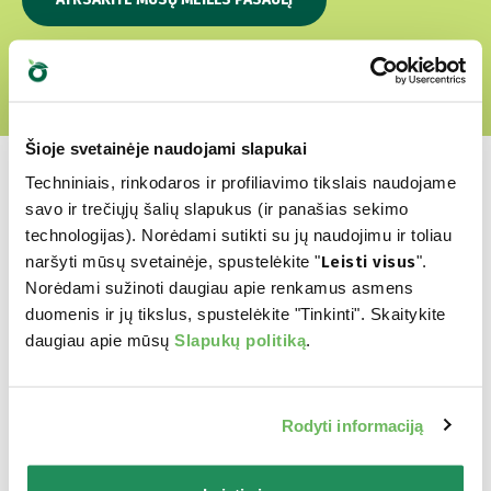
Šioje svetainėje naudojami slapukai
Techniniais, rinkodaros ir profiliavimo tikslais naudojame
savo ir trečiųjų šalių slapukus (ir panašias sekimo
technologijas). Norėdami sutikti su jų naudojimu ir toliau
Kuris yra jų
naršyti mūsų svetainėje, spustelėkite "
Leisti visus
".
Norėdami sužinoti daugiau apie renkamus asmens
mėgstamiausias?
duomenis ir jų tikslus, spustelėkite "Tinkinti". Skaitykite
daugiau apie mūsų
Slapukų politiką
.
Atraskite mūsų geriausius produktus Jūsų
augintiniui
Rodyti informaciją