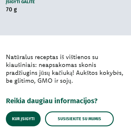
ĮSIGYTI GALITE
70 g
Natūralus receptas iš vištienos su
kiaušiniais: neapsakomas skonis
pradžiugins jūsų kačiuką! Aukštos kokybės,
be glitimo, GMO ir sojų.
Reikia daugiau informacijos?
KUR ĮSIGYTI
SUSISIEKITE SU MUMIS