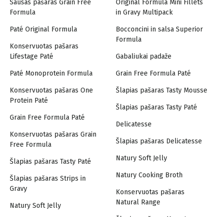
Sausas pašaras Grain Free
Original Formula Mini Fillets
Formula
in Gravy Multipack
Paté Original Formula
Bocconcini in salsa Superior
Formula
Konservuotas pašaras
Lifestage Paté
Gabaliukai padaže
Paté Monoprotein Formula
Grain Free Formula Paté
Konservuotas pašaras One
Šlapias pašaras Tasty Mousse
Protein Paté
Šlapias pašaras Tasty Paté
Grain Free Formula Paté
Delicatesse
Konservuotas pašaras Grain
Šlapias pašaras Delicatesse
Free Formula
Natury Soft Jelly
Šlapias pašaras Tasty Paté
Natury Cooking Broth
Šlapias pašaras Strips in
Gravy
Konservuotas pašaras
Natural Range
Natury Soft Jelly