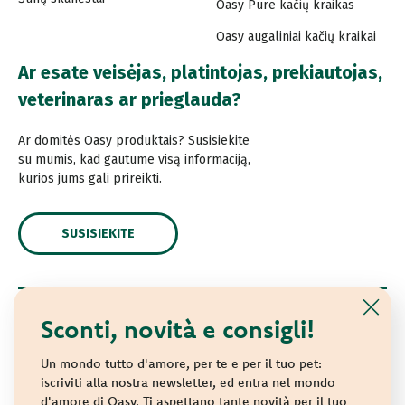
Oasy Pure kačių kraikas
Oasy augaliniai kačių kraikai
Ar esate veisėjas, platintojas, prekiautojas,
veterinaras ar prieglauda?
Ar domitės Oasy produktais? Susisiekite
su mumis, kad gautume visą informaciją,
kurios jums gali prireikti.
SUSISIEKITE
Sconti, novità e consigli!
© 2021 Oasy. Visos teisės saugomos.
Wonderfood S.p.A. Strada dei Censiti, 2 - 47891 Repubblica
Un mondo tutto d'amore, per te e per il tuo pet:
di San Marino - C.o.E. SM 04018
iscriviti alla nostra newsletter, ed entra nel mondo
d'amore di Oasy. Ti aspettano tante novità per il tuo
Privacy policy
-
Cookie policy
-
Sitemap