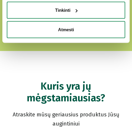
Tinkinti
ATRSAKITE MŪSŲ MEILĖS PASAULĮ
Atmesti
Kuris yra jų
mėgstamiausias?
Atraskite mūsų geriausius produktus Jūsų
augintiniui