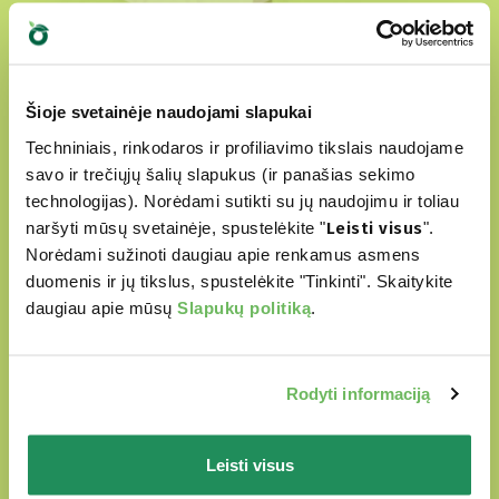
Natural Quality Love
Šioje svetainėje naudojami slapukai
Techniniais, rinkodaros ir profiliavimo tikslais naudojame
Oasy pasaulyje keturkojai draugai visada yra
savo ir trečiųjų šalių slapukus (ir panašias sekimo
apsupti meilės.
technologijas). Norėdami sutikti su jų naudojimu ir toliau
Mūsų produktai yra:
naršyti mūsų svetainėje, spustelėkite "
Leisti visus
".
Norėdami sužinoti daugiau apie renkamus asmens
duomenis ir jų tikslus, spustelėkite "Tinkinti". Skaitykite
paruošti iš krupščiai atrinktų natūralių
daugiau apie mūsų
Slapukų politiką
.
ingredientų
be jokių dirbtinių dažiklių
Rodyti informaciją
be GMO ir sojų
Be žiauraus elgesio su gyvūnais
Leisti visus