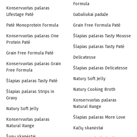
Formula
Konservuotas pašaras
Lifestage Paté
Gabaliukai padaže
Paté Monoprotein Formula
Grain Free Formula Paté
Konservuotas pašaras One
Šlapias pašaras Tasty Mousse
Protein Paté
Šlapias pašaras Tasty Paté
Grain Free Formula Paté
Delicatesse
Konservuotas pašaras Grain
Šlapias pašaras Delicatesse
Free Formula
Natury Soft Jelly
Šlapias pašaras Tasty Paté
Natury Cooking Broth
Šlapias pašaras Strips in
Gravy
Konservuotas pašaras
Natural Range
Natury Soft Jelly
Šlapias pašaras More Love
Konservuotas pašaras
Natural Range
Kačių skanėstai
Šunų skanėstai