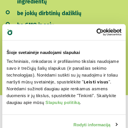
ingredientų
be jokių dirbtinių dažiklių
be GMO ir sojų
Be žiauraus elgesio su gyvūnais
Šioje svetainėje naudojami slapukai
ATRSAKITE MŪSŲ MEILĖS PASAULĮ
Techniniais, rinkodaros ir profiliavimo tikslais naudojame
savo ir trečiųjų šalių slapukus (ir panašias sekimo
technologijas). Norėdami sutikti su jų naudojimu ir toliau
naršyti mūsų svetainėje, spustelėkite "
Leisti visus
".
Norėdami sužinoti daugiau apie renkamus asmens
duomenis ir jų tikslus, spustelėkite "Tinkinti". Skaitykite
daugiau apie mūsų
Slapukų politiką
.
Rodyti informaciją