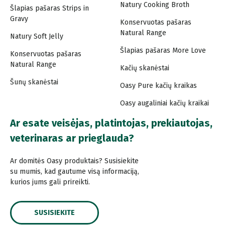
Natury Cooking Broth
Šlapias pašaras Strips in
Gravy
Konservuotas pašaras
Natural Range
Natury Soft Jelly
Šlapias pašaras More Love
Konservuotas pašaras
Natural Range
Kačių skanėstai
Šunų skanėstai
Oasy Pure kačių kraikas
Oasy augaliniai kačių kraikai
Ar esate veisėjas, platintojas, prekiautojas,
veterinaras ar prieglauda?
Ar domitės Oasy produktais? Susisiekite
su mumis, kad gautume visą informaciją,
kurios jums gali prireikti.
SUSISIEKITE