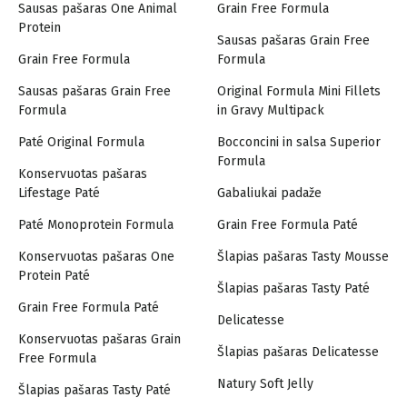
Sausas pašaras One Animal
Grain Free Formula
Protein
Sausas pašaras Grain Free
Grain Free Formula
Formula
Sausas pašaras Grain Free
Original Formula Mini Fillets
Formula
in Gravy Multipack
Paté Original Formula
Bocconcini in salsa Superior
Formula
Konservuotas pašaras
Lifestage Paté
Gabaliukai padaže
Paté Monoprotein Formula
Grain Free Formula Paté
Konservuotas pašaras One
Šlapias pašaras Tasty Mousse
Protein Paté
Šlapias pašaras Tasty Paté
Grain Free Formula Paté
Delicatesse
Konservuotas pašaras Grain
Šlapias pašaras Delicatesse
Free Formula
Natury Soft Jelly
Šlapias pašaras Tasty Paté