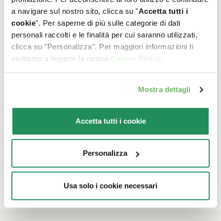
a navigare sul nostro sito, clicca su "
Accetta tutti i
cookie
". Per saperne di più sulle categorie di dati
personali raccolti e le finalità per cui saranno utilizzati,
clicca su "Personalizza". Per maggiori informazioni ti
invitiamo a leggere la nostra
Cookie Policy
.
Mostra dettagli
Accetta tutti i cookie
Personalizza
SNACK • Osso masticabile con Pollo - M
Alimento complementare per cani
Usa solo i cookie necessari