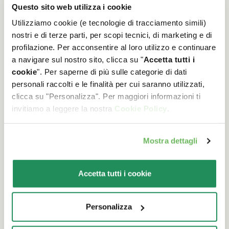
Questo sito web utilizza i cookie
Utilizziamo cookie (e tecnologie di tracciamento simili)
nostri e di terze parti, per scopi tecnici, di marketing e di
profilazione. Per acconsentire al loro utilizzo e continuare
Come scegliere le crocchette migliori
a navigare sul nostro sito, clicca su "
Accetta tutti i
per il nostro cane
cookie
". Per saperne di più sulle categorie di dati
personali raccolti e le finalità per cui saranno utilizzati,
Qualche caratteristica da tenere a mente
clicca su "Personalizza". Per maggiori informazioni ti
per portare nella ciotola l’alimento secco
invitiamo a leggere la nostra
Cookie Policy
.
migliore per il nostro amico a 4 zampe.
Mostra dettagli
Leggi l'articolo
Accetta tutti i cookie
Personalizza