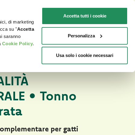
IT
SENSIBILI
Promo in negozio
Accetta tutti i cookie
nici, di marketing
O
DOVE ACQUISTARE
PET NEWS
icca su "
Accetta
Personalizza
cui saranno
a
Cookie Policy
.
Usa solo i cookie necessari
dotto
RALE PER GATTI
ALITÀ
ALE • Tonno
rata
omplementare per gatti