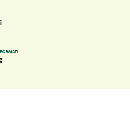
i
 FORMATI
g