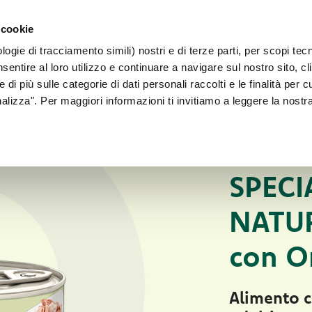
PER CANI 
 cookie
Faq
Contatti
Sei un allevatore?
ogie di tracciamento simili) nostri e di terze parti, per scopi tec
IL NOSTRO MONDO
PER IL TUO CANE
PER IL TUO GATT
sentire al loro utilizzo e continuare a navigare sul nostro sito, cl
 di più sulle categorie di dati personali raccolti e le finalità per 
onalizza". Per maggiori informazioni ti invitiamo a leggere la nostr
Vecchie schede pro
CIBO UMIDO NATU
SPECI
NATUR
con O
Alimento c