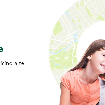
e
icino a te!