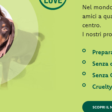
Nel mondo 
amici a qu
centro.
I nostri pr
Prepara
Senza c
Senza 
Cruelty
SCOPRI I