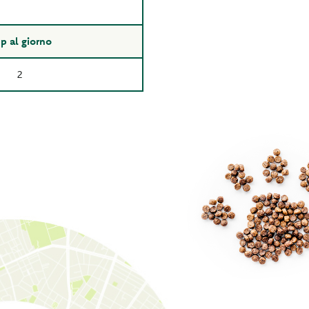
p al giorno
2