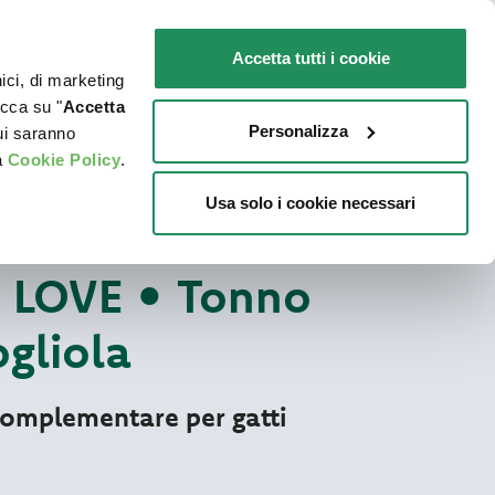
IT
SENSIBILI
Promo in negozio
Accetta tutti i cookie
nici, di marketing
O
DOVE ACQUISTARE
PET NEWS
icca su "
Accetta
Personalizza
cui saranno
a
Cookie Policy
.
Usa solo i cookie necessari
More Love
RALE PER GATTI
LOVE • Tonno
gliola
omplementare per gatti