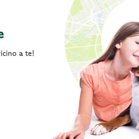
e
icino a te!