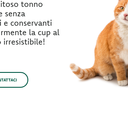
titoso tonno
e senza
i e conservanti
germente la cup al
rresistibile!
TATTACI