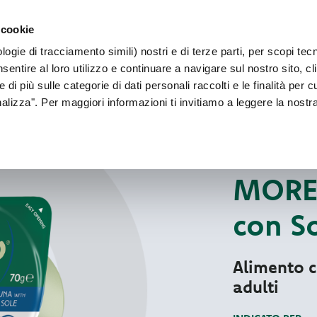
PER CANI 
 cookie
Faq
Contatti
Sei un allevatore?
ogie di tracciamento simili) nostri e di terze parti, per scopi tec
IL NOSTRO MONDO
PER IL TUO CANE
PER IL TUO GATT
sentire al loro utilizzo e continuare a navigare sul nostro sito, cl
 di più sulle categorie di dati personali raccolti e le finalità per 
onalizza". Per maggiori informazioni ti invitiamo a leggere la nostr
Per il tuo gatto
CIBO UMIDO NATU
MORE 
con So
Alimento c
adulti