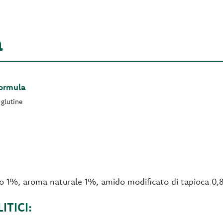
a
Formula
glutine
so 1%, aroma naturale 1%, amido modificato di tapioca 0
TICI: