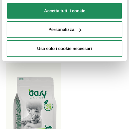
MORE LOVE • Pollo
LETTIERA VEGETALE
Accetta tutti i cookie
con Formaggio
• PEAS GREEN TEA
Personalizza
Alimento complementare
Lettiera agglomerante per
per gatti adulti
gatti ai Piselli -
profumazione al Tè Verde
Usa solo i cookie necessari