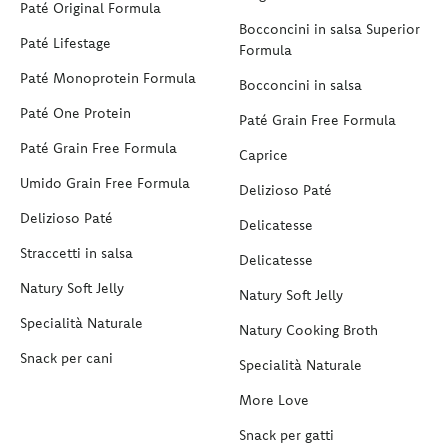
Paté Original Formula
Bocconcini in salsa Superior
Paté Lifestage
Formula
Paté Monoprotein Formula
Bocconcini in salsa
Paté One Protein
Paté Grain Free Formula
Paté Grain Free Formula
Caprice
Umido Grain Free Formula
Delizioso Paté
Delizioso Paté
Delicatesse
Straccetti in salsa
Delicatesse
Natury Soft Jelly
Natury Soft Jelly
Specialità Naturale
Natury Cooking Broth
Snack per cani
Specialità Naturale
More Love
Snack per gatti